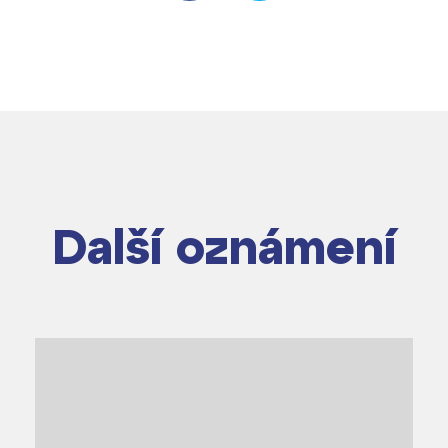
Další oznámení
dají
m ZŠ ČAG
entem Gymnázia