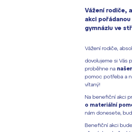
Vážení rodiče, 
akci pořádanou 
gymnáziu ve stř
Vážení rodiče, absol
dovolujeme si Vás p
proběhne na
našem
pomoc potřeba a na
vítaný!
Na benefiční akci p
o materiální pom
nám donesete, bude
Benefiční akci bud