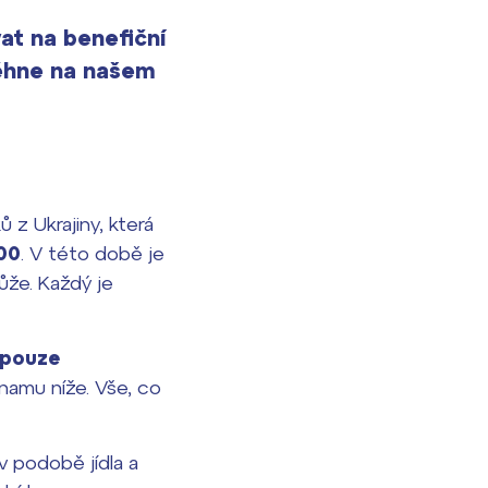
at na benefiční
běhne na našem
 z Ukrajiny, která
00
. V této době je
ůže. Každý je
 pouze
namu níže. Vše, co
 podobě jídla a