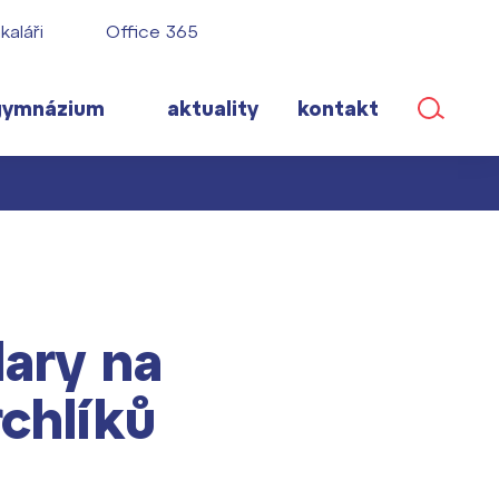
kaláři
Office 365
gymnázium
aktuality
kontakt
ané
ary na
lém!
ího roku
chlíků