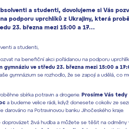
absolventi a studenti, dovolujeme si Vás pozv
na podporu uprchlíků z Ukrajiny, která pro
edu 23. března mezi 15:00 a 17…
venti a studenti,
ozvat na benefiční akci pořádanou na podporu uprchlíků
 gymnáziu ve středu 23. března mezi 15:00 a 17:
še gymnázium se rozhodlo, že se zapojí a udělá, co m
roběhne sbírka potravin a drogerie.
Prosíme Vás tedy
oc
a budeme velice rádi, když donesete cokoliv ze sez
 darováno na Potravinovou banku Jihočeského kraje.
e doprovázet živá hudba a můžete se těšit na odměny v