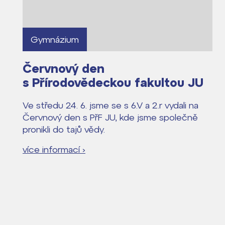
Gymnázium
Červnový den
s Přírodovědeckou fakultou JU
Ve středu 24. 6. jsme se s 6.V a 2.r vydali na
Červnový den s PřF JU, kde jsme společně
pronikli do tajů vědy.
více informací ›