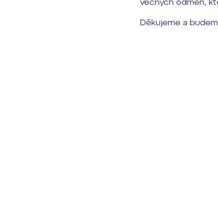
věcných odměn, kte
Děkujeme a budeme