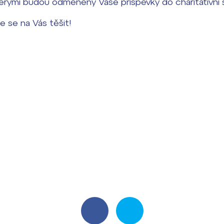
rými budou odměněny Vaše příspěvky do charitativní s
 se na Vás těšit!