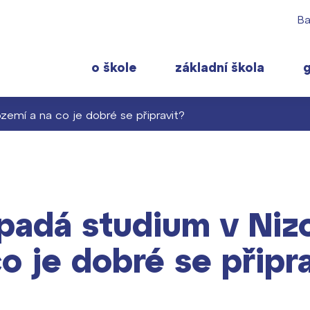
Ba
o škole
základní škola
zemí a na co je dobré se připravit?
 rodiče
Pro studenty
Často navštěvov
ty školy ›
 učitelé
Maturitní zkoušky
Maturitní témata
 ›
padá studium v Niz
ormace pro rodiče prvňáčků
Europass
Pomoc! Mám prob
gram školního roku ›
FOCUSing
Harmonogram školn
o je dobré se připr
Zahraniční stipendia
Termíny maturit
t ›
ČAG studentský