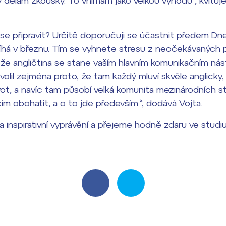
dělám zkoušky. To vnímám jako velkou výhodu“, kvituje
se připravit? Určitě doporučuji se účastnit předem Dn
bíhá v březnu. Tím se vyhnete stresu z neočekávaných 
o, že angličtina se stane vaším hlavním komunikačním nás
volil zejména proto, že tam každý mluví skvěle anglicky,
vot, a navíc tam působí velká komunita mezinárodních s
čím obohatit, a o to jde především.“, dodává Vojta.
 inspirativní vyprávění a přejeme hodně zdaru ve studiu