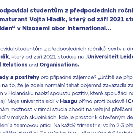
odpovídal studentům z předposledních roční
maturant Vojta Hladík, který od září 2021 st
eiden“ v Nizozemí obor International…
ovídal studentům z předposledních ročníků, sexty a dr
adík
, který od září 2021 studuje na „
Universiteit Lei
l Relations
and
Organisations.
ady a postřehy
pro případné zájemce? „Určitě se přip
na to, že je zcela normální tahat objemná zavazadla za
um v Holandsku nabízí spoustu pozitiv, které spolužáci 
í. Moje univerzita sídlí v
Haagu
přímo proti budově
IC
mám možnost v rámci studia chodit na veřejná přelíčení
edí v malých skupinkách, kde je prostor k otevřeným d
yšlení a teamovou práci. Na každý trimestr si volím 2-3 