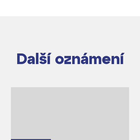
Další oznámení
dají
m ZŠ ČAG
entem Gymnázia