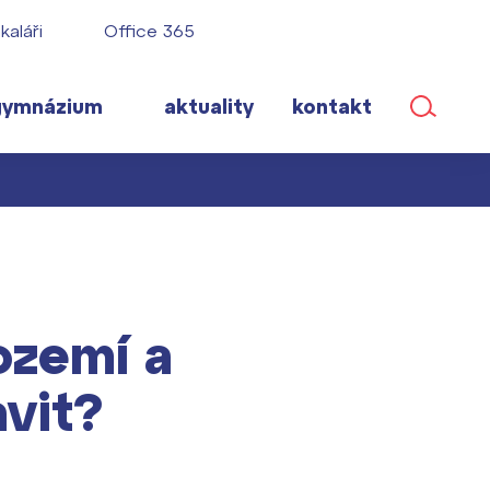
kaláři
Office 365
gymnázium
aktuality
kontakt
ané
ozemí a
lém!
ího roku
avit?