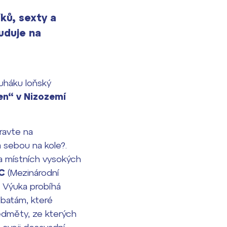
ků, sexty a
uduje na
uháku loňský
den“ v Nizozemí
ravte na
 sebou na kole?.
na místních vysokých
C
(Mezinárodní
. Výuka probíhá
ebatám, které
předměty, ze kterých