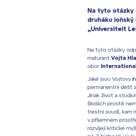
Na tyto otázky 
druháku loňský 
„Universiteit L
Na tyto otázky odp
maturant
Vojta Hl
obor
Internationa
Jaké jsou Vojtovy
r
permanentní déšť a 
Jinak život a studi
školách prostě nemaj
trestní soud), kam 
v příjemném prostř
rozvíjejí kritické m