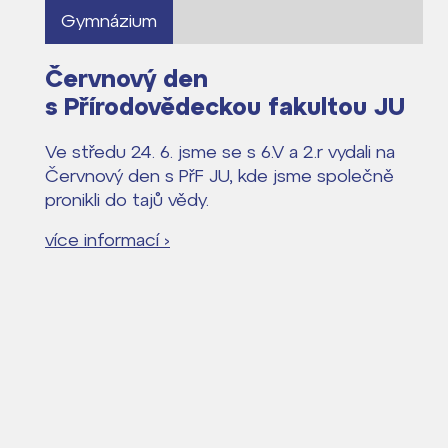
Gymnázium
Červnový den
s Přírodovědeckou fakultou JU
Ve středu 24. 6. jsme se s 6.V a 2.r vydali na
Červnový den s PřF JU, kde jsme společně
pronikli do tajů vědy.
více informací ›