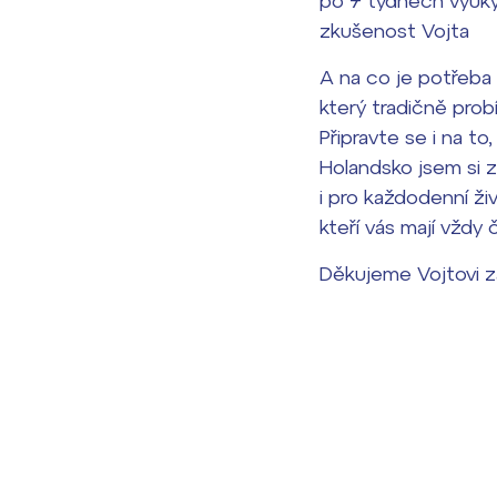
po 7 týdnech výuky 
zkušenost Vojta
A na co je potřeba 
který tradičně pro
Připravte se i na t
Holandsko jsem si z
i pro každodenní ži
kteří vás mají vždy 
Děkujeme Vojtovi za