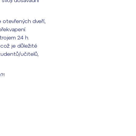
 svoji dosavadní
e otevřených dveří,
překvapení.
trojem 24 h.
 což je důležité
tudentů/učitelů,
?!