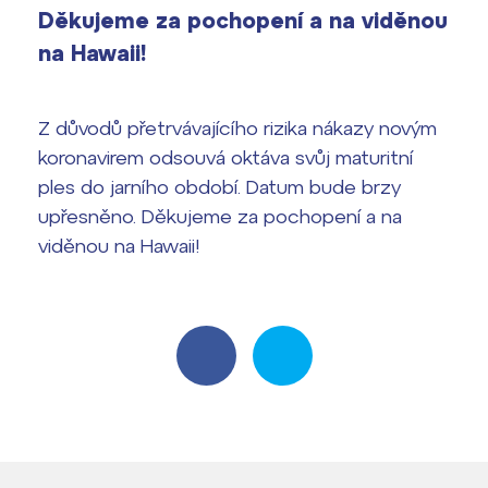
Děkujeme za pochopení a na viděnou
vyhledávání
na Hawaii!
Výsledky 1. kola přijímacího řízení
2026/2027
Bakaláři
Z důvodů přetrvávajícího rizika nákazy novým
Maturitní zkoušky
koronavirem odsouvá oktáva svůj maturitní
Europass
ples do jarního období. Datum bude brzy
upřesněno. Děkujeme za pochopení a na
Office 365
FOCUSing
viděnou na Hawaii!
Zahraniční stipendia
ČAG studentský
Maturitní témata
Pomoc! Mám problém!