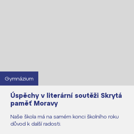
Gymnázium
Úspěchy v literární soutěži Skrytá
Lidé často hledají
paměť Moravy
Proč se stát žákem ZŠ ČAG
Naše škola má na samém konci školního roku
Proč se stát studentem Gymnázia
důvod k další radosti.
Kontakt