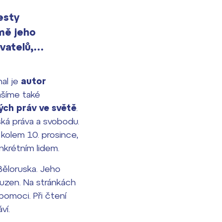
esty
omě jeho
ovatelů,…
al je
autor
ášíme také
ých práv ve světě
.
ská práva a svobodu.
kolem 10. prosince,
nkrétním lidem.
Běloruska. Jeho
ouzen. Na stránkách
pomoci. Při čtení
ví.