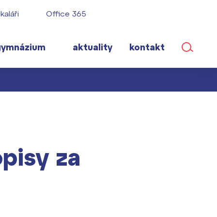
kaláři
Office 365
gymnázium
aktuality
kontakt
ané
opisy za
lém!
ího roku