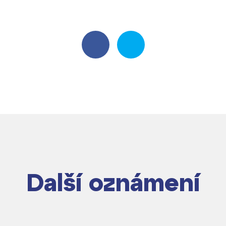
Další oznámení
dají
m ZŠ ČAG
entem Gymnázia