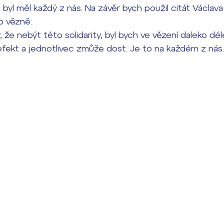
t byl měl každý z nás. Na závěr bych použil citát Václava
o vězně:
že nebýt této solidarity, byl bych ve vězení daleko dé
fekt a jednotlivec zmůže dost. Je to na každém z nás.