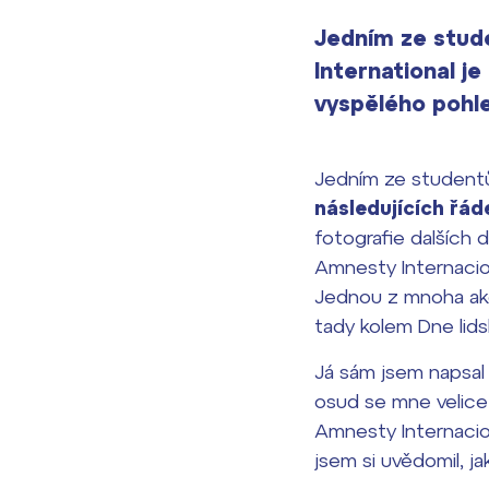
Jedním ze stud
International j
vyspělého pohle
Jedním ze studentů
následujících řá
fotografie dalších 
Amnesty Internacion
Jednou z mnoha akcí
tady kolem Dne lids
Já sám jsem napsal
osud se mne velice 
Amnesty Internacion
jsem si uvědomil, ja