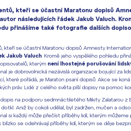
entů, kteří se účastní Maratonu dopisů Amn
e autor následujících řádek Jakub Valuch. Kr
du přinášíme také fotografie dalších dopis
, kteří se účastní Maratonu dopisů Amnesty Internation
dek Jakub Valuch
. Kromě jeho vyspělého pohledu přin
dopisovatelů, kterým
není lhostejné porušování lidsk
al je dobrovolnická nezávislá organizace bojující za lid
, které pořádá, je Maraton psaní dopisů. Akce se koná 
kých práv. Lidé z celého světa píší dopisy na pomoc ko
 dopis na podporu sedmnáctiletého Mikity Zalatarou z 
dotkl. Aniž by cokoli udělal, byl zadržen, mučen a ods
al si každý může přečíst příběhy lidí, kterým můžeme 
k blízko se odehrávají příběhy lidí, kterým se děje bezprá