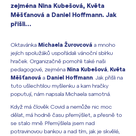
Výsledky 1. kola přijímacího řízení
zejména Nina Kubešová, Květa
2026/2027
Měšťanová a Daniel Hoffmann. Jak
přišli…
Bakaláři
Maturitní zkoušky
Europass
Oktavánka
Michaela Žurovcová
a mnoho
Office 365
jejích spolužáků uspořádali vánoční sbírku
FOCUSing
hraček. Organizačně pomohli také naši
pedagogové, zejména
Nina Kubešová
,
Květa
Zahraniční stipendia
Měšťanová
a
Daniel Hoffmann
. Jak přišli na
tuto ušlechtilou myšlenku a kam hračky
ČAG studentský
poputují, nám napsala Michaela samotná.
Maturitní témata
Když má člověk Covid a nemůže nic moc
dělat, má hodně času přemýšlet, a přesně to
Pomoc! Mám problém!
se stalo mně. Přemýšlela jsem nad
potravinovou bankou a nad tím, jak je skvělé,
Harmonogram školního roku