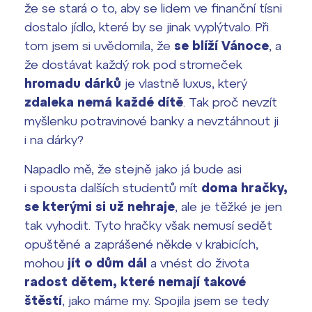
že se stará o to, aby se lidem ve finanční tísni
Termíny maturit
dostalo jídlo, které by se jinak vyplýtvalo. Při
tom jsem si uvědomila, že
se blíží Vánoce
, a
že dostávat každý rok pod stromeček
hromadu dárků
je vlastně luxus, který
zdaleka nemá každé dítě
. Tak proč nevzít
myšlenku potravinové banky a nevztáhnout ji
i na dárky?
Napadlo mě, že stejně jako já bude asi
i spousta dalších studentů mít
doma hračky,
se kterými si už nehraje
, ale je těžké je jen
tak vyhodit. Tyto hračky však nemusí sedět
opuštěné a zaprášené někde v krabicích,
mohou
jít o dům dál
a vnést do života
radost dětem, které nemají takové
štěstí
, jako máme my. Spojila jsem se tedy