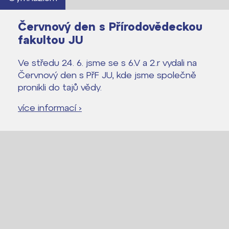
Červnový den s Přírodovědeckou
Lidé často hledají
fakultou JU
Proč se stát žákem ZŠ ČAG
Ve středu 24. 6. jsme se s 6.V a 2.r vydali na
Proč se stát studentem Gymnázia
Červnový den s PřF JU, kde jsme společně
Kontakt
pronikli do tajů vědy.
více informací ›