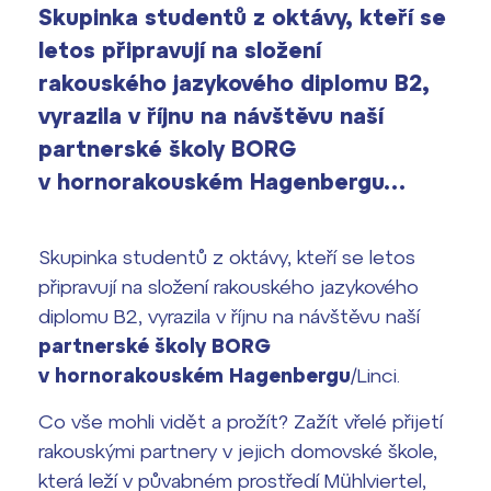
vyhledávání
Skupinka studentů z oktávy, kteří se
Výsledky 1. kola přijímacího řízení
letos připravují na složení
2026/2027
rakouského jazykového diplomu B2,
Bakaláři
Maturitní zkoušky
vyrazila v říjnu na návštěvu naší
partnerské školy BORG
Europass
v hornorakouském Hagenbergu…
Office 365
FOCUSing
Skupinka studentů z oktávy, kteří se letos
Zahraniční stipendia
připravují na složení rakouského jazykového
diplomu B2, vyrazila v říjnu na návštěvu naší
ČAG studentský
partnerské školy BORG
Maturitní témata
v hornorakouském Hagenbergu
/Linci.
Co vše mohli vidět a prožít? Zažít vřelé přijetí
Pomoc! Mám problém!
rakouskými partnery v jejich domovské škole,
která leží v půvabném prostředí Mühlviertel,
Harmonogram školního roku