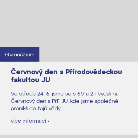
Gymnázium
Červnový den s Přírodovědeckou
fakultou JU
Ve středu 24. 6. jsme se s 6.V a 2.r vydali na
Červnový den s PřF JU, kde jsme společně
pronikli do tajů vědy.
Lidé často hledají
více informací ›
Proč se stát žákem ZŠ ČAG