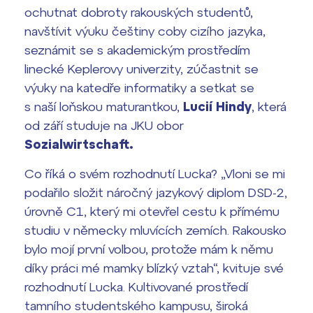
ochutnat dobroty rakouských studentů,
Termíny maturit
navštívit výuku češtiny coby cizího jazyka,
seznámit se s akademickým prostředím
linecké Keplerovy univerzity, zúčastnit se
výuky na katedře informatiky a setkat se
s naší loňskou maturantkou,
Lucií Hindy
, která
od září studuje na JKU obor
Sozialwirtschaft.
Co říká o svém rozhodnutí Lucka? „Vloni se mi
podařilo složit náročný jazykový diplom DSD-2,
úrovně C1, který mi otevřel cestu k přímému
studiu v německy mluvících zemích. Rakousko
bylo mojí první volbou, protože mám k němu
díky práci mé mamky blízký vztah“, kvituje své
rozhodnutí Lucka. Kultivované prostředí
tamního studentského kampusu, široká