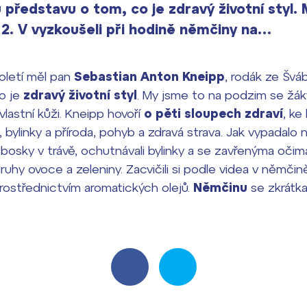
 představu o tom, co je zdravý životní styl.
2. V vyzkoušeli při hodině němčiny na…
toletí měl pan
Sebastian Anton Kneipp
, rodák ze Švá
o je
zdravý životní styl
. My jsme to na podzim se žáky
lastní kůži. Kneipp hovoří
o pěti sloupech zdraví
, ke
 bylinky a příroda, pohyb a zdravá strava. Jak vypadalo 
 bosky v trávě, ochutnávali bylinky a se zavřenýma očima
ruhy ovoce a zeleniny. Zacvičili si podle videa v němčin
prostřednictvím aromatických olejů.
Němčinu
se zkrátk