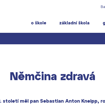
Ba
o škole
základní škola
 rodiče
Pro studenty
Často navštěvov
ty školy ›
 učitelé
Maturitní zkoušky
Maturitní témata
 ›
Němčina zdravá
ormace pro rodiče prvňáčků
Europass
Pomoc! Mám prob
gram školního roku ›
FOCUSing
Harmonogram školn
Zahraniční stipendia
Termíny maturit
t ›
ČAG studentský
19. století měl pan Sebastian Anton Kneipp, r