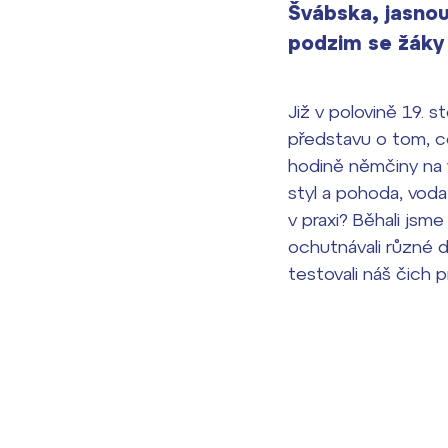
Švábska, jasnou
podzim se žáky 
Již v polovině 19. s
představu o tom, c
hodině němčiny na v
styl a pohoda, voda,
v praxi? Běhali jsme
ochutnávali různé d
testovali náš čich 