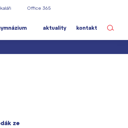
kaláři
Office 365
gymnázium
aktuality
kontakt
ané
lém!
ího roku
odák ze