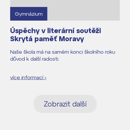
dají
Gymnázium
m ZŠ ČAG
Úspěchy v literární soutěži
entem Gymnázia
Skrytá paměť Moravy
Naše škola má na samém konci školního roku
důvod k další radosti.
více informací ›
Zobrazit další