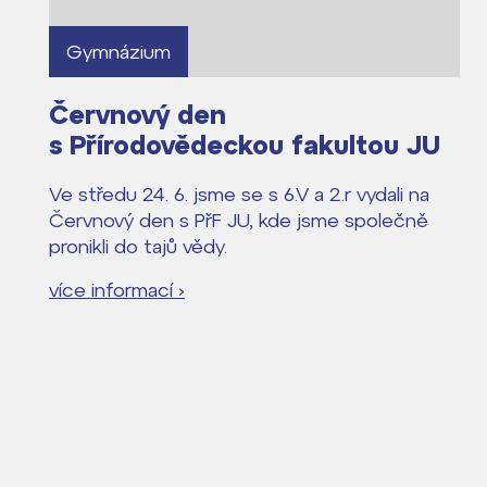
Lidé často hle
Gymnázium
Proč se stát žáke
Červnový den
Proč se stát stud
s Přírodovědeckou fakultou JU
Kontakt
Ve středu 24. 6. jsme se s 6.V a 2.r vydali na
Červnový den s PřF JU, kde jsme společně
pronikli do tajů vědy.
více informací ›