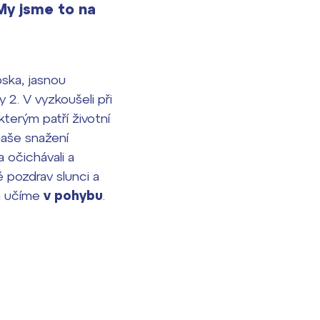
 My jsme to na
bska, jasnou
 2. V vyzkoušeli při
 kterým patří životní
naše snažení
 očichávali a
ě pozdrav slunci a
a učíme
v pohybu
.