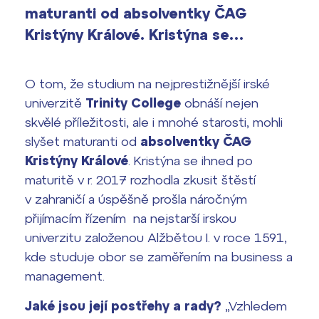
maturanti od absolventky ČAG
Výsledky 1. kola přijímacího řízení
2026/2027
Kristýny Králové. Kristýna se…
Bakaláři
Maturitní zkoušky
O tom, že studium na nejprestižnější irské
Europass
univerzitě
Trinity College
obnáší nejen
Office 365
skvělé příležitosti, ale i mnohé starosti, mohli
FOCUSing
slyšet maturanti od
absolventky ČAG
Kristýny Králové
. Kristýna se ihned po
Zahraniční stipendia
maturitě v r. 2017 rozhodla zkusit štěstí
v zahraničí a úspěšně prošla náročným
ČAG studentský
přijímacím řízením na nejstarší irskou
univerzitu založenou Alžbětou I. v roce 1591,
Maturitní témata
kde studuje obor se zaměřením na business a
Pomoc! Mám problém!
management.
Jaké jsou její postřehy a rady?
„Vzhledem
Harmonogram školního roku