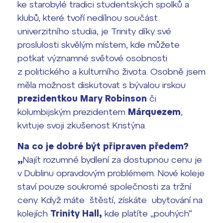
ke starobylé tradici studentských spolků a
klubů, které tvoří nedílnou součást
Termíny maturit
univerzitního studia, je Trinity díky své
proslulosti skvělým místem, kde můžete
potkat významné světové osobnosti
z politického a kulturního života. Osobně jsem
měla možnost diskutovat s bývalou irskou
prezidentkou Mary Robinson
či
kolumbijským prezidentem
Márquezem
,
kvituje svoji zkušenost Kristýna.
Na co je dobré být připraven předem?
„
Najít rozumné bydlení za dostupnou cenu je
v Dublinu opravdovým problémem. Nové koleje
staví pouze soukromé společnosti za tržní
ceny. Když máte štěstí, získáte ubytování na
kolejích
Trinity Hall,
kde platíte „pouhých“