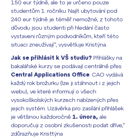
150 eur týdně, ale to je určeno pouze
studentům 1. ročníku. Najít ubytování pod
240 eur týdně je téměř nemožné, z tohoto
důvodu jsou studenti při hledání často
vystaveni různým podvodníkům, kteří této
situaci zneužívají“, vysvětluje Kristýna.
Jak se přihlásit k VŠ studiu?
Přihlášky na
bakalářské kurzy se podávají centrálně přes
Central Applications Office
. CAO vydává
každý rok brožurku (lze ji stáhnout i z jejich
webu), ve které informují o všech
vysokoškolských kurzech nabízených přes
jejich systém. Uzávěrka pro zasílání přihlášek
je většinou každoročně
1. února,
ale
doporučuji z osobní zkušenosti podat dříve,“
zdůrazňuje Kristtýna