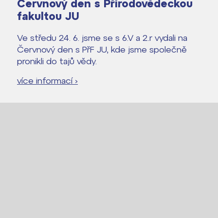
Červnový den s Přírodovědeckou
Lidé často hledají
fakultou JU
Proč se stát žákem ZŠ ČAG
Ve středu 24. 6. jsme se s 6.V a 2.r vydali na
Červnový den s PřF JU, kde jsme společně
Proč se stát studentem Gymnázia
pronikli do tajů vědy.
Kontakt
více informací ›