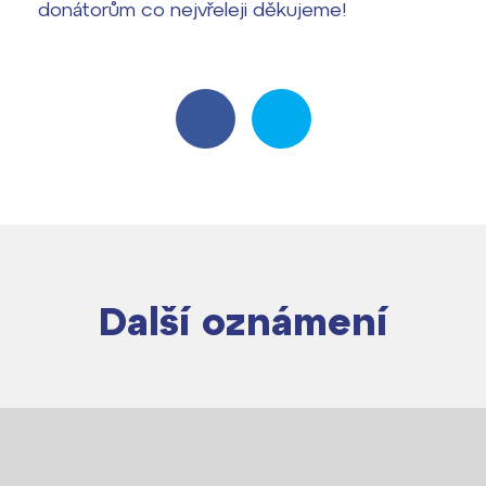
donátorům co nejvřeleji děkujeme!
Harmonogram školního roku
Termíny maturit
Další oznámení