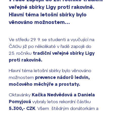
vyhledávání
veřejné sbírky Ligy proti rakovině.
Výsledky 1. kola přijímacího řízení
Hlavní téma letošní sbírky bylo
2026/2027
věnováno možnostem…
Bakaláři
Maturitní zkoušky
Ve středu 29. 9. se studenti a vyučující na
Europass
ČAGu již po několikaté v řadě zapojili do
Office 365
25. ročníku
tradiční veřejné sbírky Ligy
FOCUSing
proti rakovině.
Zahraniční stipendia
Hlavní téma letošní sbírky bylo věnováno
možnostem
prevence nádorů ledvin,
ČAG studentský
močového měchýře a prostaty.
Maturitní témata
Oktavánky
Kačka Nedvědová a Daniela
Pomyjová
vybraly letos rekordní částku
Pomoc! Mám problém!
5.300,- CZK
. Všem štědrým donátorkám a