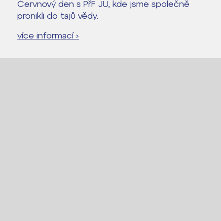
Červnový den s PřF JU, kde jsme společně
pronikli do tajů vědy.
více informací ›
Lidé často hledají