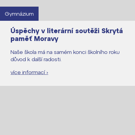
Proč se stát žákem ZŠ ČAG
Gymnázium
Proč se stát studentem Gymnázia
Kontakt
Úspěchy v literární soutěži Skrytá
paměť Moravy
Naše škola má na samém konci školního roku
důvod k další radosti.
více informací ›