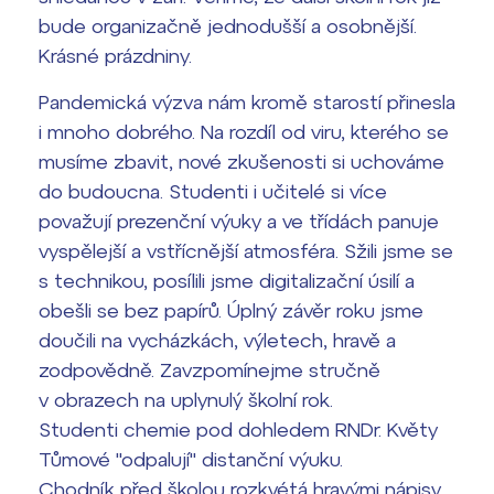
bude organizačně jednodušší a osobnější.
Termíny maturit
Krásné prázdniny.
Pandemická výzva nám kromě starostí přinesla
i mnoho dobrého. Na rozdíl od viru, kterého se
musíme zbavit, nové zkušenosti si uchováme
do budoucna. Studenti i učitelé si více
považují prezenční výuky a ve třídách panuje
vyspělejší a vstřícnější atmosféra. Sžili jsme se
s technikou, posílili jsme digitalizační úsilí a
obešli se bez papírů. Úplný závěr roku jsme
doučili na vycházkách, výletech, hravě a
zodpovědně. Zavzpomínejme stručně
v obrazech na uplynulý školní rok.
Studenti chemie pod dohledem RNDr. Květy
Tůmové "odpalují" distanční výuku.
Chodník před školou rozkvétá hravými nápisy.