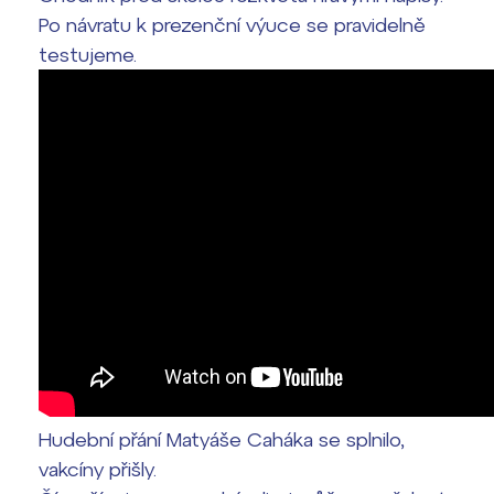
Po návratu k prezenční výuce se pravidelně
testujeme.
Hudební přání Matyáše Caháka se splnilo,
vakcíny přišly.