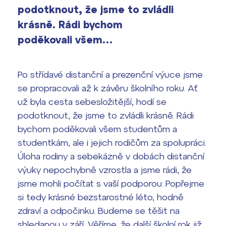
Výsledky 1. kola přijímacího řízení
podotknout, že jsme to zvládli
2026/2027
krásně. Rádi bychom
Bakaláři
poděkovali všem…
Maturitní zkoušky
Europass
Po střídavé distanční a prezenční výuce jsme
Office 365
se propracovali až k závěru školního roku. Ať
FOCUSing
už byla cesta sebesložitější, hodí se
podotknout, že jsme to zvládli krásně. Rádi
Zahraniční stipendia
bychom poděkovali všem studentům a
ČAG studentský
studentkám, ale i jejich rodičům za spolupráci.
Úloha rodiny a sebekázně v dobách distanční
Maturitní témata
výuky nepochybně vzrostla a jsme rádi, že
jsme mohli počítat s vaší podporou. Popřejme
Pomoc! Mám problém!
si tedy krásné bezstarostné léto, hodně
zdraví a odpočinku. Budeme se těšit na
Harmonogram školního roku
shledanou v září. Věříme, že další školní rok již