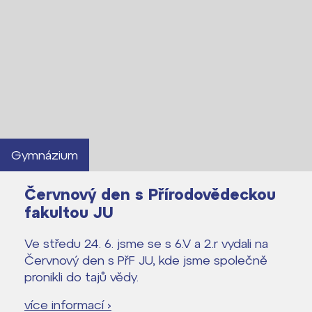
Lidé často hledají
Proč se stát žákem ZŠ ČAG
Gymnázium
Proč se stát studentem Gymnázia
Kontakt
Červnový den s Přírodovědeckou
fakultou JU
Ve středu 24. 6. jsme se s 6.V a 2.r vydali na
Červnový den s PřF JU, kde jsme společně
pronikli do tajů vědy.
více informací ›