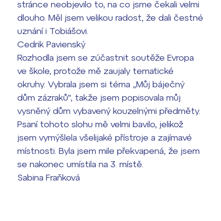
Harmonogram školního roku
stránce neobjevilo to, na co jsme čekali velmi
dlouho. Měl jsem velikou radost, že dali čestné
Termíny maturit
uznání i Tobiášovi.
Cedrik Pavienský
Rozhodla jsem se zúčastnit soutěže Evropa
ve škole, protože mě zaujaly tematické
okruhy. Vybrala jsem si téma „Můj báječný
dům zázraků", takže jsem popisovala můj
vysněný dům vybavený kouzelnými předměty.
Psaní tohoto slohu mě velmi bavilo, jelikož
jsem vymýšlela všelijaké přístroje a zajímavé
místnosti. Byla jsem mile překvapená, že jsem
se nakonec umístila na 3. místě.
Sabina Fraňková