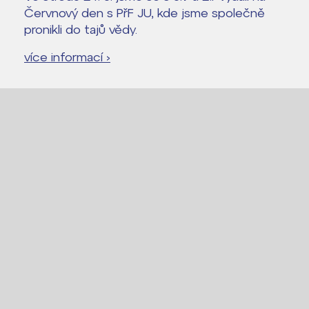
Červnový den s PřF JU, kde jsme společně
pronikli do tajů vědy.
více informací ›
Lidé často hledají
Proč se stát žákem ZŠ ČAG
Proč se stát studentem Gymnázia
Kontakt