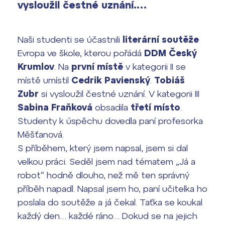
vyhledávání
vysloužil čestné uznání.…
Výsledky 1. kola přijímacího řízení
2026/2027
Naši studenti se účastnili
literární soutěže
Bakaláři
Maturitní zkoušky
Evropa ve škole, kterou pořádá
DDM Český
Krumlov
. Na
první místě
v kategorii II se
Europass
místě umístil
Cedrik Pavienský
.
Tobiáš
Office 365
Zubr
si vysloužil čestné uznání. V kategorii III
FOCUSing
Sabina Fraňková
obsadila
třetí místo
.
Studenty k úspěchu dovedla paní profesorka
Zahraniční stipendia
Měšťanová.
S příběhem, který jsem napsal, jsem si dal
ČAG studentský
velkou práci. Seděl jsem nad tématem „Já a
robot“ hodně dlouho, než mě ten správný
Maturitní témata
příběh napadl. Napsal jsem ho, paní učitelka ho
Pomoc! Mám problém!
poslala do soutěže a já čekal. Taťka se koukal
každý den… každé ráno… Dokud se na jejich