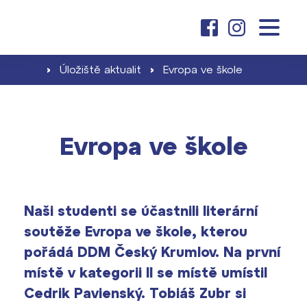
o škole
O nás
›
Úložiště aktualit
›
Evropa ve škole
základní škola
Dny otevřených dveří
Proč se stát žákem ZŠ ČAG
Kariéra na ČAG
gymnázium
Evropa ve škole
Školné pro ZŠ
Klub absolventů
Proč studovat u nás
Zápis a jeho výsledky
aktuality
Dokumenty školy ›
Naši studenti se účastnili literární
Jak se stát studentem
Naši učitelé
Projekty ›
soutěže Evropa ve škole, kterou
Školné pro gymnázium
pořádá DDM Český Krumlov. Na první
kontakt
Informace pro rodiče prvňáčků
Harmonogram školního roku ›
místě v kategorii II se místě umístil
Přípravné kurzy a přijímací zkoušky
Cedrik Pavienský. Tobiáš Zubr si
Press kit ›
nanečisto