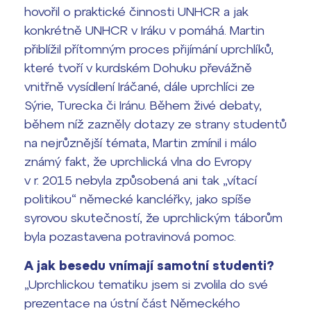
hovořil o praktické činnosti UNHCR a jak
konkrétně UNHCR v Iráku v pomáhá. Martin
přiblížil přítomným proces přijímání uprchlíků,
které tvoří v kurdském Dohuku převážně
vnitřně vysídlení Iráčané, dále uprchlíci ze
Sýrie, Turecka či Iránu. Během živé debaty,
během níž zazněly dotazy ze strany studentů
na nejrůznější témata, Martin zmínil i málo
známý fakt, že uprchlická vlna do Evropy
v r. 2015 nebyla způsobená ani tak „vítací
politikou“ německé kancléřky, jako spíše
syrovou skutečností, že uprchlickým táborům
byla pozastavena potravinová pomoc.
A jak besedu vnímají samotní studenti?
„Uprchlickou tematiku jsem si zvolila do své
prezentace na ústní část Německého