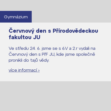
Gymnázium
Lidé často hledají
Červnový den s Přírodovědeckou
Proč se stát žákem ZŠ ČAG
fakultou JU
Proč se stát studentem Gymnázia
Ve středu 24. 6. jsme se s 6.V a 2.r vydali na
Kontakt
Červnový den s PřF JU, kde jsme společně
pronikli do tajů vědy.
více informací ›