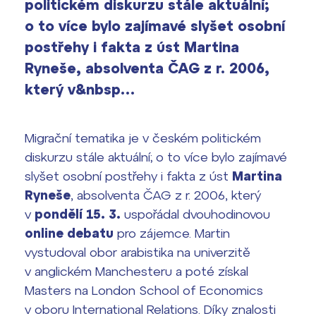
politickém diskurzu stále aktuální;
Výsledky 1. kola přijímacího řízení
o to více bylo zajímavé slyšet osobní
2026/2027
postřehy i fakta z úst Martina
Bakaláři
Maturitní zkoušky
Ryneše, absolventa ČAG z r. 2006,
který v&nbsp…
Europass
Office 365
FOCUSing
Migrační tematika je v českém politickém
diskurzu stále aktuální; o to více bylo zajímavé
Zahraniční stipendia
slyšet osobní postřehy i fakta z úst
Martina
Ryneše
, absolventa ČAG z r. 2006, který
ČAG studentský
v
pondělí 15. 3.
uspořádal dvouhodinovou
online debatu
pro zájemce. Martin
Maturitní témata
vystudoval obor arabistika na univerzitě
Pomoc! Mám problém!
v anglickém Manchesteru a poté získal
Masters na London School of Economics
Harmonogram školního roku
v oboru International Relations. Díky znalosti