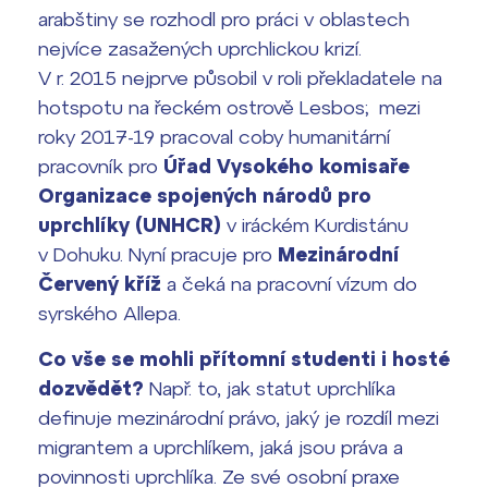
arabštiny se rozhodl pro práci v oblastech
Termíny maturit
nejvíce zasažených uprchlickou krizí.
V r. 2015 nejprve působil v roli překladatele na
hotspotu na řeckém ostrově Lesbos; mezi
roky 2017-19 pracoval coby humanitární
pracovník pro
Úřad Vysokého komisaře
Organizace spojených národů pro
uprchlíky (UNHCR)
v iráckém Kurdistánu
v Dohuku. Nyní pracuje pro
Mezinárodní
Červený kříž
a čeká na pracovní vízum do
syrského Allepa.
Co vše se mohli přítomní studenti i hosté
dozvědět?
Např. to, jak statut uprchlíka
definuje mezinárodní právo, jaký je rozdíl mezi
migrantem a uprchlíkem, jaká jsou práva a
povinnosti uprchlíka. Ze své osobní praxe