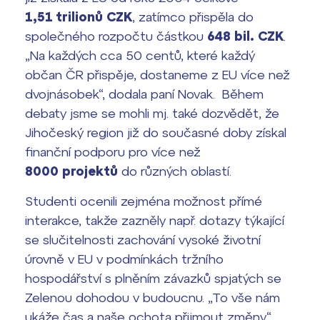
Harmonogram školního roku
1,51 trilionů CZK
, zatímco přispěla do
Termíny maturit
společného rozpočtu částkou
648 bil. CZK
.
„Na každých cca 50 centů, které každý
občan ČR přispěje, dostaneme z EU více než
dvojnásobek“, dodala paní Novak. Během
debaty jsme se mohli mj. také dozvědět, že
Jihočeský region již do současné doby získal
finanční podporu pro více než
8000 projektů
do různých oblastí.
Studenti ocenili zejména možnost přímé
interakce, takže zazněly např. dotazy týkající
se slučitelnosti zachování vysoké životní
úrovně v EU v podmínkách tržního
hospodářství s plněním závazků spjatých se
Zelenou dohodou v budoucnu. „To vše nám
ukáže čas a naše ochota přijmout změny“,