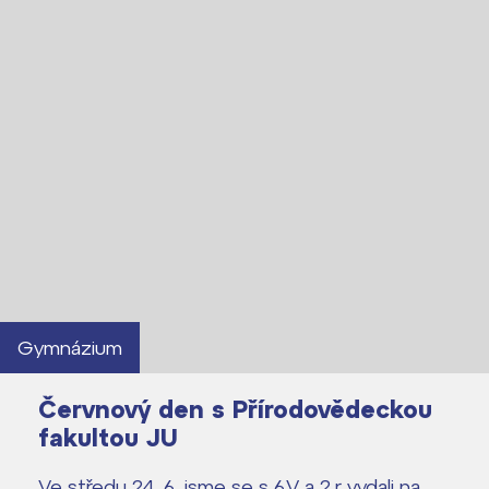
Gymnázium
Červnový den s Přírodovědeckou
fakultou JU
Ve středu 24. 6. jsme se s 6.V a 2.r vydali na