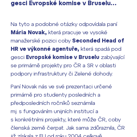
vyhledávání
gesci Evropské komise v Bruselu…
Výsledky 1. kola přijímacího řízení
2026/2027
Na tyto a podobné otázky odpovídala paní
Bakaláři
Maturitní zkoušky
Mária Novak,
která pracuje ve vysoké
manažerské pozici coby
Seconded Head of
Europass
HR ve výkonné agentuře,
která spadá pod
Office 365
gesci
Evropské komise v Bruselu
zabývající
FOCUSing
se primárně projekty pro ČR a SR v oblasti
podpory infrastruktury či Zelené dohody.
Zahraniční stipendia
Paní Novak nás ve své prezentaci určené
ČAG studentský
primárně pro studenty posledních a
předposledních ročníků seznámila
Maturitní témata
mj. s fungováním unijních institucí a
s konkrétními projekty, které může ČR, coby
Pomoc! Mám problém!
členská země čerpat. Jak sama zdůraznila, ČR
již získala z EU od roku 2004 celkově