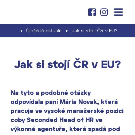
o škole
O nás
›
Úložiště aktualit
›
Jak si stojí ČR v EU?
základní škola
Dny otevřených dveří
Proč se stát žákem ZŠ ČAG
Kariéra na ČAG
gymnázium
Jak si stojí ČR v EU?
Školné pro ZŠ
Klub absolventů
Proč studovat u nás
Zápis a jeho výsledky
aktuality
Dokumenty školy ›
Na tyto a podobné otázky
Jak se stát studentem
Naši učitelé
Projekty ›
odpovídala paní Mária Novak, která
Školné pro gymnázium
pracuje ve vysoké manažerské pozici
kontakt
Informace pro rodiče prvňáčků
Harmonogram školního roku ›
coby Seconded Head of HR ve
Přípravné kurzy a přijímací zkoušky
výkonné agentuře, která spadá pod
Press kit ›
nanečisto