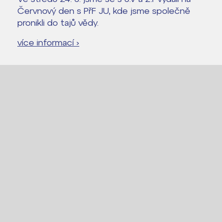
Červnový den s PřF JU, kde jsme společně
pronikli do tajů vědy.
více informací ›
Lidé často hledají
Proč se stát žákem ZŠ ČAG
Proč se stát studentem Gymnázia
Kontakt