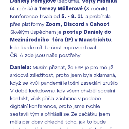
Daniely Pomyjové
(septima),
Vojty Hladíka
Termíny maturit
(4. ročník)
a Terezy Müllerové (
3. ročník).
Konference trvala od
5. - 8. 11
. a probíhala
přes platformy
Zoom, Discord
a
Cahoot
.
Skvělým úspěchem je
postup Daniely do
Mezinárodního fóra (IF) v Maastrichtu
,
kde bude mít tu čest reprezentovat
ČR. A zde jsou naše postřehy:
Daniela:
Musím přiznat, že EYP je pro mě již
srdcová záležitost, proto jsem byla zklamaná,
když se kvůli pandemii letošní zasedání zrušilo.
V době lockdownu, kdy všem chyběl sociální
kontakt, však přišla záchrana v podobě
digitální konference, proto jsme rychle
sestavili tým a přihlásili se. Ze začátku jsem
měla pár obav ohledně toho, jak to bude