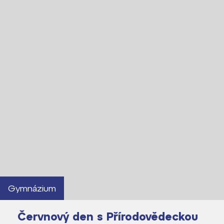
Lidé často hledají
Proč se stát žákem ZŠ ČAG
Proč se stát studentem Gymnázia
Kontakt
Gymnázium
Červnový den s Přírodovědeckou