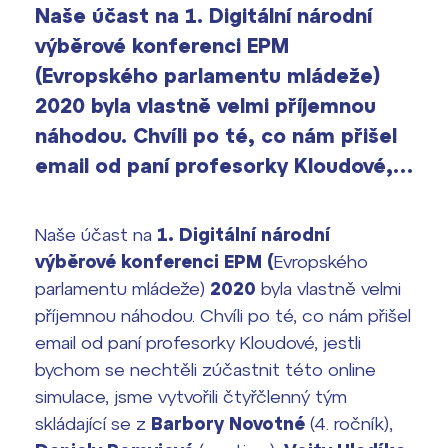
Výsledky 1. kola přijímacího řízení
Naše účast na 1. Digitální národní
2026/2027
výběrové konferenci EPM
Bakaláři
(Evropského parlamentu mládeže)
Maturitní zkoušky
2020 byla vlastně velmi příjemnou
Europass
náhodou. Chvíli po té, co nám přišel
Office 365
email od paní profesorky Kloudové,…
FOCUSing
Zahraniční stipendia
Naše účast na
1. Digitální národní
výběrové konferenci EPM (
Evropského
ČAG studentský
parlamentu mládeže
)
2020
byla vlastně velmi
příjemnou náhodou. Chvíli po té, co nám přišel
Maturitní témata
email od paní profesorky Kloudové, jestli
bychom se nechtěli zúčastnit této online
Pomoc! Mám problém!
simulace, jsme vytvořili čtyřčlenný tým
skládající se z
Barbory Novotné
(4. ročník),
Harmonogram školního roku