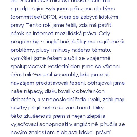
ale všichni účastníci byli neskutečně milí
a podporující. Byla jsem přiřazena do týmu
(committee) DROI, která se zabývá lidskými
právy. Tento rok jsme řešili, zda má patřit
nárok na internet mezi lidská práva. Celý
program byl v angličtině, řešili jsme nejrůznější
problémy, plusy i mínusy našeho tématu,
vymýšleli jsme řešení a učili se vzájemně
spolupracovat. Poslední den jsme se všichni
účastnili General Assembly, kde jsme si
navzájem představovali řešení, obhajovali jsme
naše nápady, diskutovali v otevřených
debatách, a v neposlední řadě i volili, zdali mají
návrhy projít nebo se zamítnout. Díky
této zkušenosti jsem si nejen zlepšila
vyjadřovací schopnosti v angličtině, přiučila se
novým znalostem z oblasti lidsko- právní