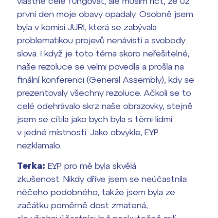
vlastně celé fungovat, ale musím říct, že už
první den moje obavy opadaly. Osobně jsem
byla v komisi JURI, která se zabývala
problematikou projevů nenávisti a svobody
slova. I když je toto téma skoro neřešitelné,
naše rezoluce se velmi povedla a prošla na
finální konferenci (General Assembly), kdy se
prezentovaly všechny rezoluce. Ačkoli se to
celé odehrávalo skrz naše obrazovky, stejně
jsem se cítila jako bych byla s těmi lidmi
v jedné místnosti. Jako obvykle, EYP
nezklamalo.
Terka:
EYP pro mě byla skvělá
zkušenost. Nikdy dříve jsem se neúčastnila
něčeho podobného, takže jsem byla ze
začátku poměrně dost zmatená,