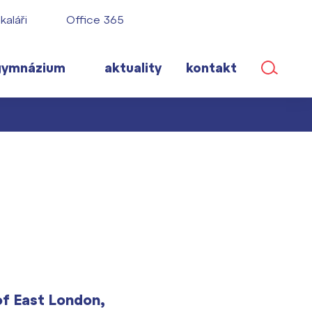
kaláři
Office 365
gymnázium
aktuality
kontakt
ané
lém!
ího roku
of East London,