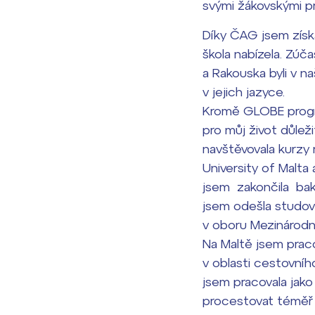
svými žákovskými pr
Díky ČAG jsem získ
škola nabízela. Zú
a Rakouska byli v na
v jejich jazyce.
Kromě GLOBE progra
pro můj život důlež
navštěvovala kurzy 
University of Malta
jsem zakončila baka
jsem odešla studova
v oboru Mezinárodn
Na Maltě jsem praco
v oblasti cestovníh
jsem pracovala jako
procestovat téměř 