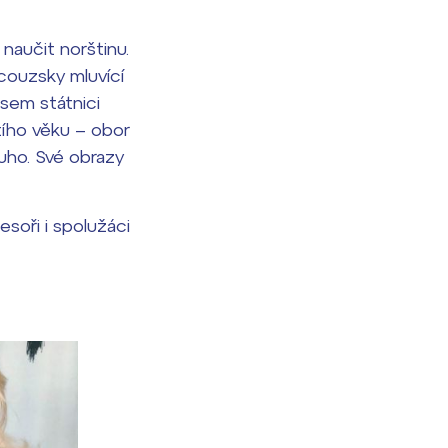
naučit norštinu.
couzsky mluvící
jsem státnici
etího věku – obor
ouho. Své obrazy
esoři i spolužáci