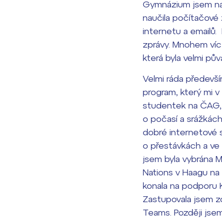
Gymnázium jsem nav
naučila počítačové
internetu a emailů.
zprávy. Mnohem víc č
která byla velmi pů
Velmi ráda předevš
program, který mi v
studentek na ČAG, k
o počasí a srážkách 
dobré internetové sp
o přestávkách a ve v
jsem byla vybrána 
Nations v Haagu na
konala na podporu K
Zastupovala jsem zd
Teams. Později jse