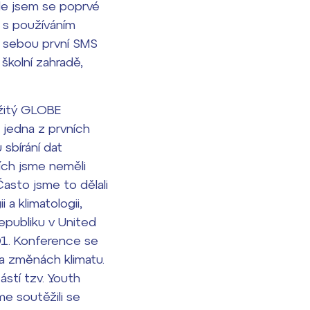
de jsem se poprvé
 s používáním
zi sebou první SMS
 školní zahradě,
ežitý GLOBE
 jedna z prvních
sbírání dat
cích jsme neměli
 Často jsme to dělali
 a klimatologii,
republiku v United
01. Konference se
 a změnách klimatu.
stí tzv. Youth
e soutěžili se