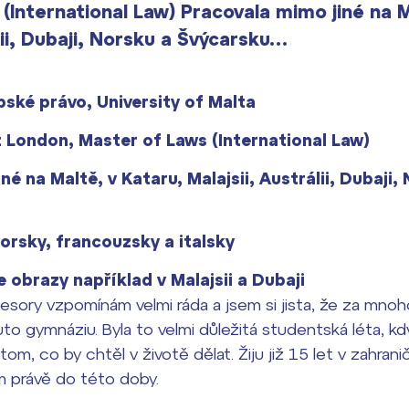
(International Law) Pracovala mimo jiné na M
lii, Dubaji, Norsku a Švýcarsku…
ské právo, University of Malta
t London, Master of Laws (International Law)
é na Maltě, v Kataru, Malajsii, Austrálii, Dubaji,
norsky, francouzsky a italsky
e obrazy například v Malajsii a Dubaji
esory vzpomínám velmi ráda a jsem si jista, že za mn
o gymnáziu. Byla to velmi důležitá studentská léta, kdy 
om, co by chtěl v životě dělat. Žiju již 15 let v zahrani
m právě do této doby.