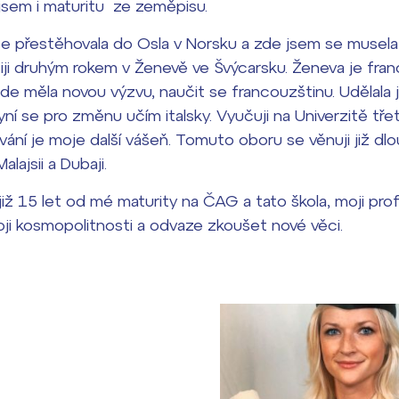
 jsem i maturitu ze zeměpisu.
e přestěhovala do Osla v Norsku a zde jsem se musela 
ji druhým rokem v Ženevě ve Švýcarsku. Ženeva je fran
de měla novou výzvu, naučit se francouzštinu. Udělala 
yní se pro změnu učím italsky. Vyučuji na Univerzitě tř
vání je moje další vášeň. Tomuto oboru se věnuji již dl
lajsii a Dubaji.
již 15 let od mé maturity na ČAG a tato škola, moji prof
moji kosmopolitnosti a odvaze zkoušet nové věci.
dají
m ZŠ ČAG