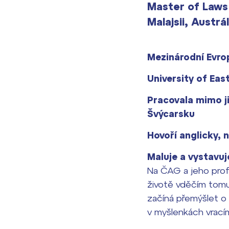
Master of Laws 
Malajsii, Austrá
Mezinárodní Evrop
University of Eas
Pracovala mimo jin
Švýcarsku
Hovoří anglicky, 
Maluje a vystavuj
Na ČAG a jeho prof
životě vděčím tomut
začíná přemýšlet o t
v myšlenkách vrací