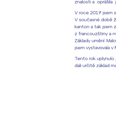
znalosti a oprášila
V roce 2017 jsem s
V současné době ži
kanton a tak jsem z
z francouzštiny a n
Základy umění. Malo
jsem vystavovala v Ma
Tento rok uplynulo 
dali určitě základ 
Lidé často hle
Proč se stát žáke