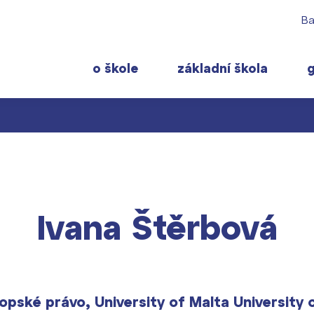
Ba
o škole
základní škola
 rodiče
Pro studenty
Často navštěvov
ty školy ›
 učitelé
Maturitní zkoušky
Maturitní témata
 ›
Ivana Štěrbová
ormace pro rodiče prvňáčků
Europass
Pomoc! Mám prob
gram školního roku ›
FOCUSing
Harmonogram školn
Zahraniční stipendia
Termíny maturit
t ›
ČAG studentský
opské právo, University of Malta University 