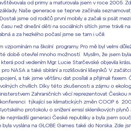
štěvovala od primy a maturovala jsem v roce 2005. Z
 základy. Naše generace se teprve začínala seznamovat
 Dostali jsme od rodičů první mobily a začali si psát me
asu než dnešní děti na sociálních sítích jsme trávili na
vabná a za hezkého počasí jsme se tam i učili.
ím vzpomínám na školní programy. Pro mě byl velmi důl
 té době otevřel mnoho možností. Myslím, že jsem byla
terá pod vedením Mgr. Lucie Starčevské objevila krásu 
pro NASA a také sbírání a rozlišování lišejníků. V začát
ojení, a tak jsme většinu dat posílali a přijímali faxem.
olných chvílích. Díky této zkušenosti a zájmu o ekologii
Ministerstvem Zahraničních věcí reprezentovat Českou 
 konferenci týkající se klimatických změn COOP 6 20
yotského protokolu o snížení emisí skleníkových plynů
e nejmladší generaci České republiky a byla jsem součá
m byla vyslána na GLOBE Games také do Norska. Zde jsm