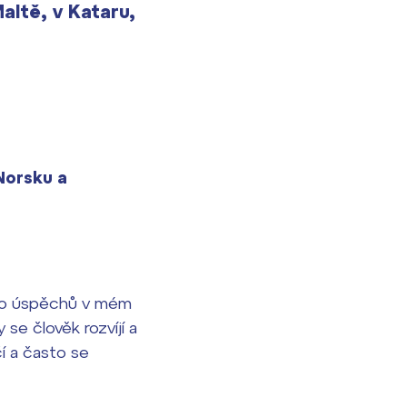
altě, v Kataru,
 Norsku a
oho úspěchů v mém
se člověk rozvíjí a
čí a často se