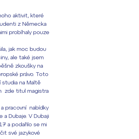
ho aktivit, které
studenti z Německa
 nimi probíhaly pouze
ila, jak moc budou
iny, ale také jsem
úspěšně zkoušky na
vropské právo. Toto
 studia na Maltě
m zde titul magistra
 a pracovní nabídky
e a Dubaje. V Dubaji
17 a podařilo se mi
čit své jazykové