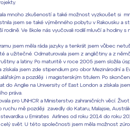
ojekty.
ala mnoho zkušeností a také možnost vyzkoušet si mno
častnila jsem se také výměnného pobytu v Rakousku a 
ší rodině. Ve škole nás vyučovali rodilí mluvčí a hodiny s
mu jsem měla ráda jazyky a tenkrát jsem vůbec netuš
ité a užitečné. Odmaturovala jsem z angličtiny a z němč
ruštiny a latiny. Po maturitě v roce 2005 jsem složila 
 a získala jsem zde stipendium pro obor Mezinárodní a E
lářským a později i magisterským titulem. Po skončení
t do Anglie na University of East London a získala jse
ího práva.
vala pro UNHCR a Ministerstvo zahraničních věcí. Život
o ruchu mě později zavedly do Kataru, Malajsie, Austráli
 stevardka u Emirates Airlines od roku 2014 do roku 20
celý svět. U této společnosti jsem měla možnost zúro