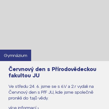
Gymnázium
Červnový den s Přírodovědeckou
fakultou JU
Ve středu 24. 6. jsme se s 6.V a 2.r vydali na
Červnový den s PřF JU, kde jsme společně
Lidé často hledají
pronikli do tajů vědy.
Proč se stát žákem ZŠ ČAG
více informací ›