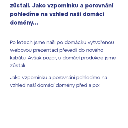
zůstali. Jako vzpomínku a porovnání
Výsledky 1. kola přijímacího řízení
2026/2027
pohleďme na vzhled naší domácí
domény…
Bakaláři
Maturitní zkoušky
Europass
Po letech jsme naši po domácku vytvořenou
webovou prezentaci převedli do nového
Office 365
FOCUSing
kabátu. Avšak pozor, u domácí produkce jsme
zůstali.
Zahraniční stipendia
Jako vzpomínku a porovnání pohleďme na
ČAG studentský
vzhled naší domácí domény před a po:
Maturitní témata
Pomoc! Mám problém!
Harmonogram školního roku