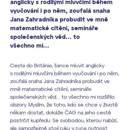
anglicky s rodilými mluvčími během
vyhledávání
vyučování i po něm, zoufalá snaha
Výsledky 1. kola přijímacího řízení
2026/2027
Jana Zahradníka probudit ve mně
matematické cítění, semináře
Bakaláři
Maturitní zkoušky
společenských věd… to
všechno mi…
Europass
Office 365
FOCUSing
Cesta do Británie, šance mluvit anglicky
s rodilými mluvčími během vyučování i po něm,
Zahraniční stipendia
zoufalá snaha Jana Zahradníka probudit ve
mně matematické cítění, semináře
ČAG studentský
společenských věd… to všechno mi rozšířilo
Maturitní témata
obzory. Myslím, že toho, kdo se chce v životě
někam dostat, dokáže ČAG na jeho cestě
Pomoc! Mám problém!
postrčit kupředu. Se svobodou, kterou nabízí,
ale samozřejmě stojí ruku v ruce nutnost