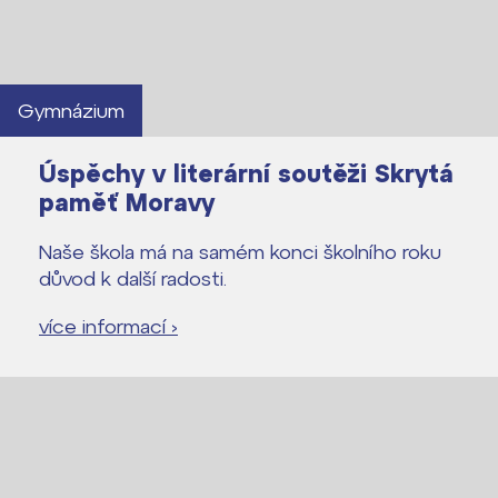
Lidé často hledají
Proč se stát žákem ZŠ ČAG
Proč se stát studentem Gymnázia
Gymnázium
Kontakt
Úspěchy v literární soutěži Skrytá
paměť Moravy
Naše škola má na samém konci školního roku
důvod k další radosti.
více informací ›