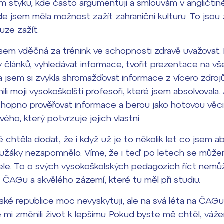
 styku, kde často argumentuji a smlouvám v angličtině
 jsem měla možnost zažít zahraniční kulturu. To jsou 
uze zažít.
jsem vděčná za trénink ve schopnosti zdravě uvažovat.
y článků, vyhledávat informace, tvořit prezentace na v
 jsem si zvykla shromažďovat informace z vícero zdrojů
i moji vysokoškolští profesoři, které jsem absolvovala. Je
hopno prověřovat informace a berou jako hotovou věci
vého, který potvrzuje jejich vlastní.
 chtěla dodat, že i když už je to několik let co jsem ab
užáky nezapomnělo. Víme, že i teď po letech se můžem
ele. To o svých vysokoškolských pedagozích říct nemůž
si ČAGu a skvělého zázemí, které tu měl při studiu.
ské republice moc nevyskytuji, ale na svá léta na ČAG
i změnili život k lepšímu. Pokud byste mě chtěl, vážen