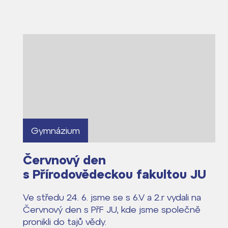
Proč se stát stud
Kontakt
Gymnázium
Červnový den
s Přírodovědeckou fakultou JU
Ve středu 24. 6. jsme se s 6.V a 2.r vydali na
Červnový den s PřF JU, kde jsme společně
pronikli do tajů vědy.