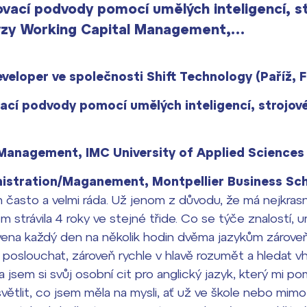
ovací podvody pomocí umělých inteligencí, s
lýzy Working Capital Management,…
veloper ve společnosti Shift Technology (Paříž, F
ací podvody pomocí umělých inteligencí, strojové
Management, IMC University of Applied Sciences
nistration/Maganement, Montpellier Business Sc
sto a velmi ráda. Už jenom z důvodu, že má nejkrasněj
sem strávila 4 roky ve stejné třide. Co se týče znalostí, u
ena každý den na několik hodin dvěma jazykům zároveň
a poslouchat, zároveň rychle v hlavě rozumět a hledat v
la jsem si svůj osobní cit pro anglický jazyk, který mi
větlit, co jsem měla na mysli, ať už ve škole nebo mimo 