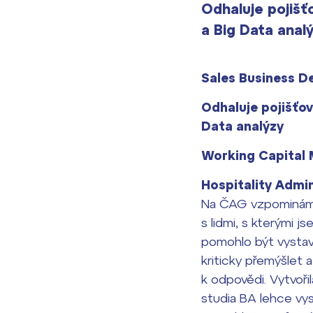
Odhaluje pojišť
a Big Data ana
Sales Business De
Odhaluje pojišťov
Data analýzy
Working Capital 
Hospitality Admi
Na ČAG vzpominám ča
s lidmi, s kterými j
pomohlo být vystav
kriticky přemýšlet 
k odpovědi. Vytvoři
studia BA lehce vys