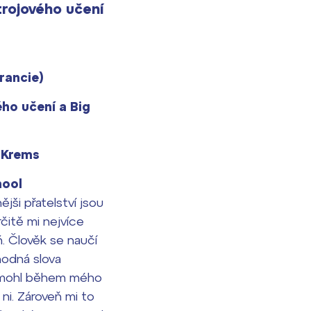
trojového učení
rancie)
ho učení a Big
 Krems
hool
ši přatelství jsou
rčitě mi nejvíce
. Člověk se naučí
hodná slova
 pomohl během mého
ni. Zároveň mi to