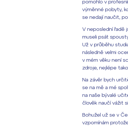
pomohlo v profesním
výměnné pobyty, kde
se nedají naučit, po
V neposlední řadě 
museli psát spoust
Už v průběhu studia
následně velmi ocenil
v mém věku není sc
zdroje, nejlépe tako
Na závěr bych určitě
se na mě a mé spol
na naše bývalé učit
člověk naučí vážit 
Bohužel už se v Če
vzpomínám protože m