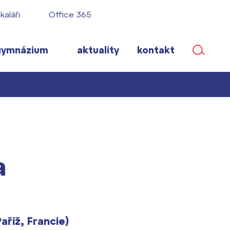
kaláři
Office 365
gymnázium
aktuality
kontakt
ané
a
lém!
ího roku
aříž, Francie)