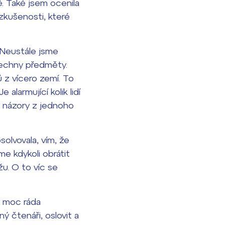
. Také jsem ocenila
zkušenosti, které
 Neustále jsme
šechny předměty.
 z vícero zemí. To
 alarmující kolik lidí
 názory z jednoho
solvovala, vím, že
e kdykoli obrátit
u. O to víc se
u moc ráda
ý čtenáři, oslovit a