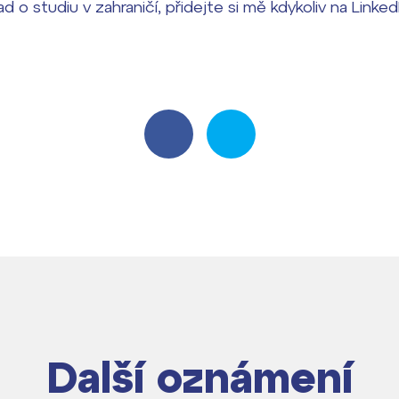
ad o studiu v zahraničí, přidejte si mě kdykoliv na Linke
dají
Další oznámení
m ZŠ ČAG