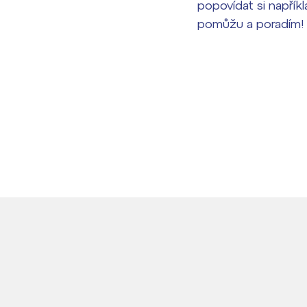
popovídat si napříkl
pomůžu a poradím!
Lidé často hle
Proč se stát žáke