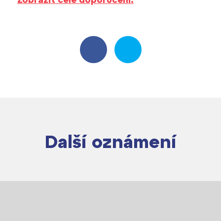
Harmonogram školního roku
Termíny maturit
Další oznámení