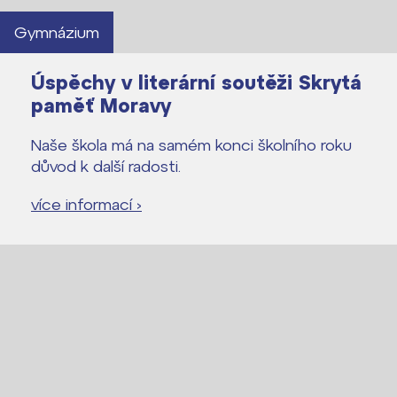
Proč se stát žákem ZŠ ČAG
Gymnázium
Proč se stát studentem Gymnázia
Kontakt
Úspěchy v literární soutěži Skrytá
paměť Moravy
Naše škola má na samém konci školního roku
důvod k další radosti.
více informací ›