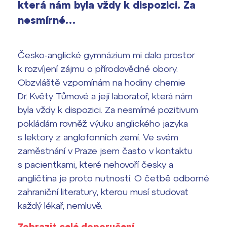
která nám byla vždy k dispozici. Za
vyhledávání
nesmírné…
Výsledky 1. kola přijímacího řízení
2026/2027
Bakaláři
Česko-anglické gymnázium mi dalo prostor
Maturitní zkoušky
k rozvíjení zájmu o přírodovědné obory.
Obzvláště vzpomínám na hodiny chemie
Europass
Dr. Květy Tůmové a její laboratoř, která nám
Office 365
FOCUSing
byla vždy k dispozici. Za nesmírné pozitivum
pokládám rovněž výuku anglického jazyka
Zahraniční stipendia
s lektory z anglofonních zemí. Ve svém
zaměstnání v Praze jsem často v kontaktu
ČAG studentský
s pacientkami, které nehovoří česky a
angličtina je proto nutností. O četbě odborné
Maturitní témata
zahraniční literatury, kterou musí studovat
každý lékař, nemluvě.
Pomoc! Mám problém!
Zobrazit celé doporučení.