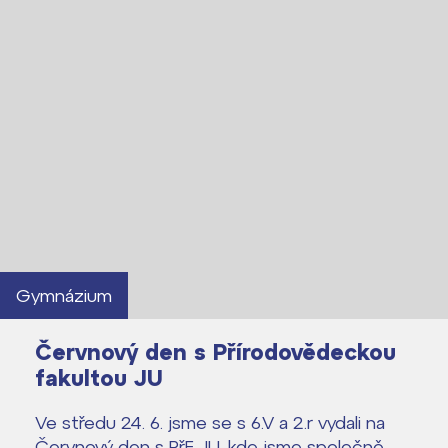
Gymnázium
Červnový den s Přírodovědeckou
fakultou JU
Ve středu 24. 6. jsme se s 6.V a 2.r vydali na
Červnový den s PřF JU, kde jsme společně