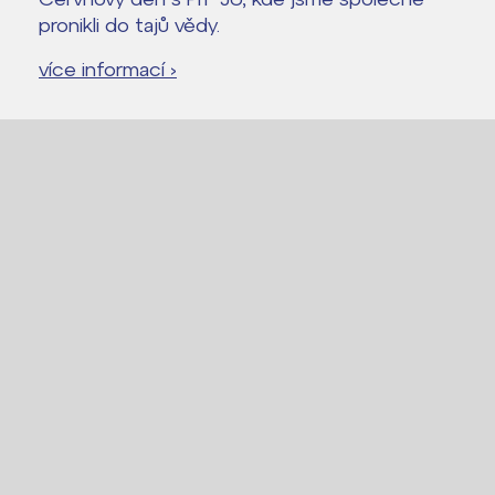
pronikli do tajů vědy.
více informací ›
Lidé často hledají