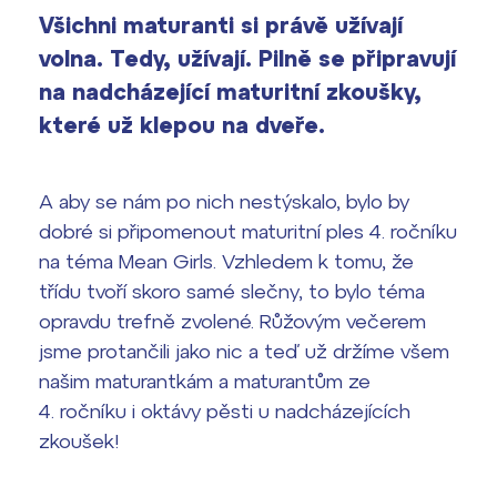
Výsledky 1. kola přijímacího řízení
Všichni maturanti si právě užívají
2026/2027
volna. Tedy, užívají. Pilně se připravují
Bakaláři
na nadcházející maturitní zkoušky,
Maturitní zkoušky
které už klepou na dveře.
Europass
Office 365
A aby se nám po nich nestýskalo, bylo by
FOCUSing
dobré si připomenout maturitní ples 4. ročníku
na téma Mean Girls. Vzhledem k tomu, že
Zahraniční stipendia
třídu tvoří skoro samé slečny, to bylo téma
ČAG studentský
opravdu trefně zvolené. Růžovým večerem
jsme protančili jako nic a teď už držíme všem
Maturitní témata
našim maturantkám a maturantům ze
4. ročníku i oktávy pěsti u nadcházejících
Pomoc! Mám problém!
zkoušek!
Harmonogram školního roku