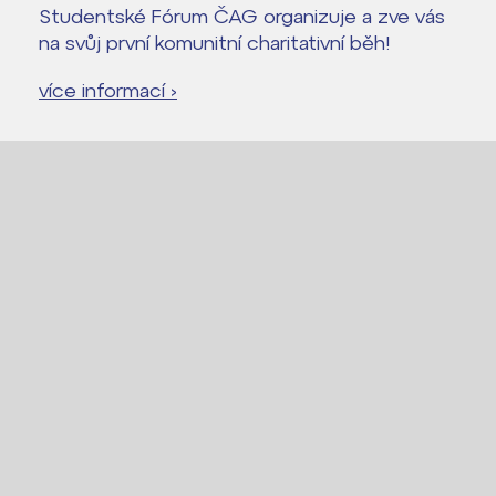
Studentské Fórum ČAG organizuje a zve vás
na svůj první komunitní charitativní běh!
Lidé často hledají
více informací ›
Proč se stát žákem ZŠ ČAG
Proč se stát studentem Gymnázia
Kontakt