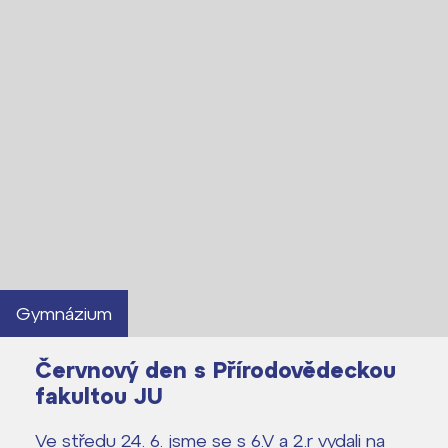
Harmonogram školního roku
Termíny maturit
Gymnázium
Červnový den s Přírodovědeckou
fakultou JU
Ve středu 24. 6. jsme se s 6.V a 2.r vydali na