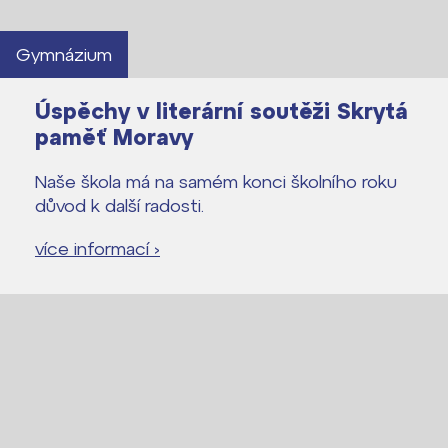
Gymnázium
Úspěchy v literární soutěži Skrytá
paměť Moravy
Naše škola má na samém konci školního roku
důvod k další radosti.
Lidé často hledají
více informací ›
Proč se stát žákem ZŠ ČAG
Proč se stát studentem Gymnázia
Kontakt