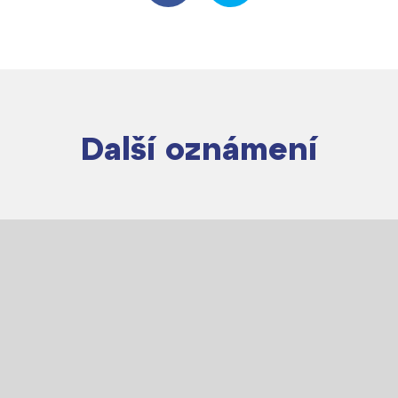
Harmonogram školního roku
Termíny maturit
Další oznámení