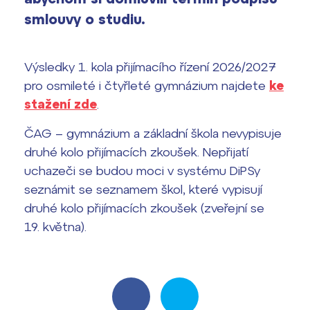
vyhledávání
smlouvy o studiu.
Výsledky 1. kola přijímacího řízení
2026/2027
Výsledky 1. kola přijímacího řízení 2026/2027
Bakaláři
Maturitní zkoušky
pro osmileté i čtyřleté gymnázium najdete
ke
stažení zde
.
Europass
ČAG – gymnázium a základní škola nevypisuje
Office 365
FOCUSing
druhé kolo přijímacích zkoušek. Nepřijatí
uchazeči se budou moci v systému DiPSy
Zahraniční stipendia
seznámit se seznamem škol, které vypisují
druhé kolo přijímacích zkoušek (zveřejní se
ČAG studentský
19. května).
Maturitní témata
Pomoc! Mám problém!