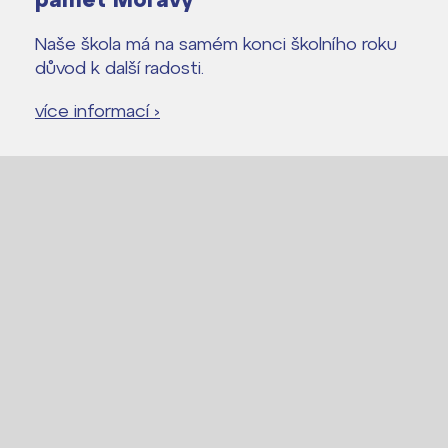
Proč se stát studentem Gymnázia
Kontakt
Naše škola má na samém konci školního roku
důvod k další radosti.
více informací ›