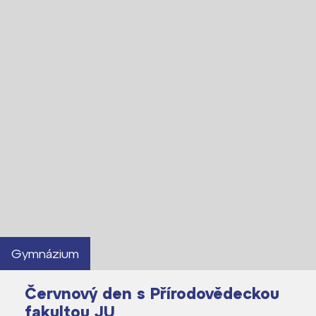
Lidé často hledají
Proč se stát žákem ZŠ ČAG
Proč se stát studentem Gymnázia
Kontakt
Gymnázium
Červnový den s Přírodovědeckou
fakultou JU