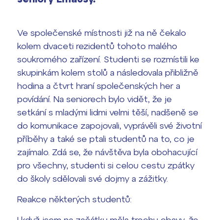
Výsledky 1. kola přijímacího řízení
2026/2027
Ve společenské místnosti již na ně čekalo
Bakaláři
Maturitní zkoušky
kolem dvaceti rezidentů tohoto malého
soukromého zařízení. Studenti se rozmístili ke
Europass
skupinkám kolem stolů a následovala přibližně
Office 365
hodina a čtvrt hraní společenských her a
FOCUSing
povídání. Na seniorech bylo vidět, že je
Zahraniční stipendia
setkání s mladými lidmi velmi těší, nadšeně se
do komunikace zapojovali, vyprávěli své životní
ČAG studentský
příběhy a také se ptali studentů na to, co je
zajímalo. Zdá se, že návštěva byla obohacující
Maturitní témata
pro všechny, studenti si celou cestu zpátky
do školy sdělovali své dojmy a zážitky.
Pomoc! Mám problém!
Reakce některých studentů:
Harmonogram školního roku
I když jsem na začátku měla trochu obavy, že