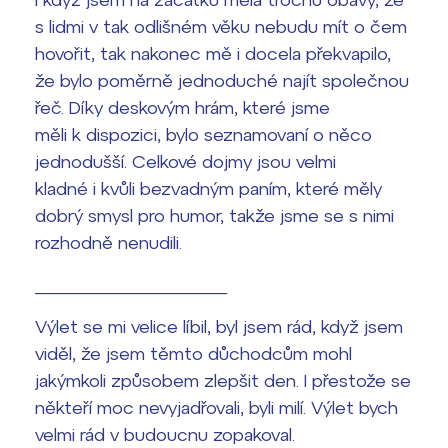
Termíny maturit
s lidmi v tak odlišném věku nebudu mít o čem
hovořit, tak nakonec mě i docela překvapilo,
že bylo poměrně jednoduché najít společnou
řeč. Díky deskovým hrám, které jsme
měli k dispozici, bylo seznamovaní o něco
jednodušší. Celkové dojmy jsou velmi
kladné i kvůli bezvadným paním, které měly
dobrý smysl pro humor, takže jsme se s nimi
rozhodně nenudili.
________________________
Výlet se mi velice líbil, byl jsem rád, když jsem
viděl, že jsem těmto důchodcům mohl
jakýmkoli způsobem zlepšit den. I přestože se
někteří moc nevyjadřovali, byli milí. Výlet bych
velmi rád v budoucnu zopakoval.