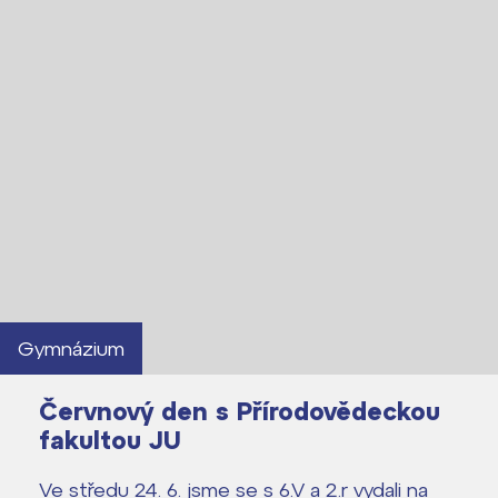
Lidé často hledají
Proč se stát žákem ZŠ ČAG
Proč se stát studentem Gymnázia
Gymnázium
Kontakt
Červnový den s Přírodovědeckou
fakultou JU
Ve středu 24. 6. jsme se s 6.V a 2.r vydali na