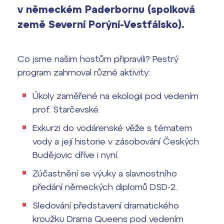
Výsledky 1. kola přijímacího řízení
v německém Paderbornu (spolková
2026/2027
země Severní Porýní-Vestfálsko).
Bakaláři
Maturitní zkoušky
Co jsme našim hostům připravili? Pestrý
Europass
program zahrnoval různé aktivity:
Office 365
FOCUSing
Úkoly zaměřené na ekologii pod vedením
prof. Starčevské.
Zahraniční stipendia
Exkurzi do vodárenské věže s tématem
ČAG studentský
vody a její historie v zásobování Českých
Budějovic dříve i nyní.
Maturitní témata
Zúčastnění se výuky a slavnostního
předání německých diplomů DSD-2.
Pomoc! Mám problém!
Sledování představení dramatického
Harmonogram školního roku
kroužku Drama Queens pod vedením