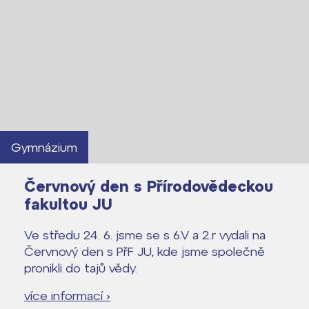
Lidé často hledají
Proč se stát žákem ZŠ ČAG
Gymnázium
Proč se stát studentem Gymnázia
Červnový den s Přírodovědeckou
Kontakt
fakultou JU
Ve středu 24. 6. jsme se s 6.V a 2.r vydali na
Červnový den s PřF JU, kde jsme společně
pronikli do tajů vědy.
více informací ›