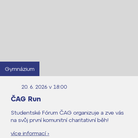
Gymnázium
Lidé často hledají
Proč se stát žákem ZŠ ČAG
20. 6. 2026 v 18:00
Proč se stát studentem Gymnázia
ČAG Run
Kontakt
Studentské Fórum ČAG organizuje a zve vás
na svůj první komunitní charitativní běh!
více informací ›