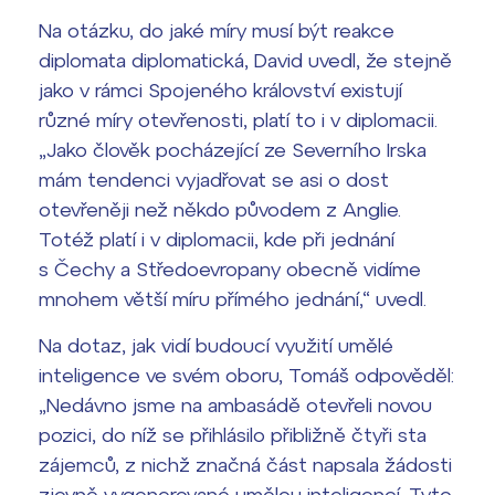
Termíny maturit
Na otázku, do jaké míry musí být reakce
diplomata diplomatická, David uvedl, že stejně
jako v rámci Spojeného království existují
různé míry otevřenosti, platí to i v diplomacii.
„Jako člověk pocházející ze Severního Irska
mám tendenci vyjadřovat se asi o dost
otevřeněji než někdo původem z Anglie.
Totéž platí i v diplomacii, kde při jednání
s Čechy a Středoevropany obecně vidíme
mnohem větší míru přímého jednání,“ uvedl.
Na dotaz, jak vidí budoucí využití umělé
inteligence ve svém oboru, Tomáš odpověděl:
„Nedávno jsme na ambasádě otevřeli novou
pozici, do níž se přihlásilo přibližně čtyři sta
zájemců, z nichž značná část napsala žádosti
zjevně vygenerované umělou inteligencí. Tyto