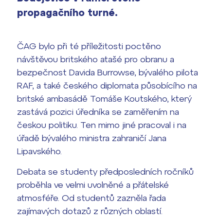
Výsledky 1. kola přijímacího řízení
propagačního turné.
2026/2027
Bakaláři
Maturitní zkoušky
ČAG bylo při té příležitosti poctěno
návštěvou britského atašé pro obranu a
Europass
bezpečnost Davida Burrowse, bývalého pilota
Office 365
RAF, a také českého diplomata působícího na
FOCUSing
britské ambasádě Tomáše Koutského, který
Zahraniční stipendia
zastává pozici úředníka se zaměřením na
českou politiku. Ten mimo jiné pracoval i na
ČAG studentský
úřadě bývalého ministra zahraničí Jana
Lipavského.
Maturitní témata
Debata se studenty předposledních ročníků
Pomoc! Mám problém!
proběhla ve velmi uvolněné a přátelské
atmosféře. Od studentů zazněla řada
Harmonogram školního roku
zajímavých dotazů z různých oblastí.