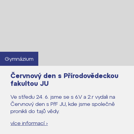
Gymnázium
Červnový den s Přírodovědeckou
fakultou JU
Ve středu 24. 6. jsme se s 6.V a 2.r vydali na
Červnový den s PřF JU, kde jsme společně
pronikli do tajů vědy.
Lidé často hledají
více informací ›
Proč se stát žákem ZŠ ČAG