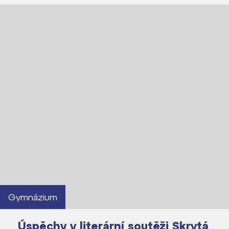
Proč se stát studentem Gymnázia
Kontakt
Gymnázium
Úspěchy v literární soutěži Skrytá