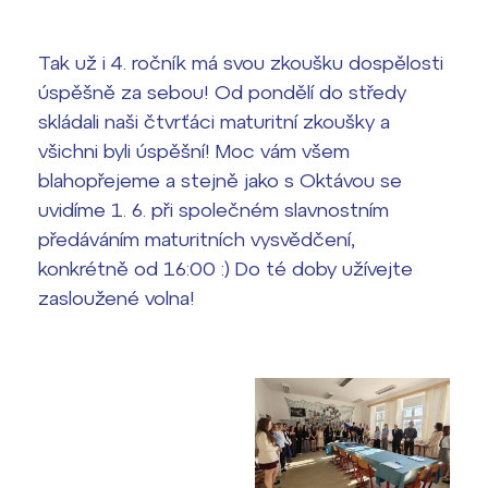
Výsledky 1. kola přijímacího řízení
2026/2027
Tak už i 4. ročník má svou zkoušku dospělosti
úspěšně za sebou! Od pondělí do středy
Bakaláři
Maturitní zkoušky
skládali naši čtvrťáci maturitní zkoušky a
všichni byli úspěšní! Moc vám všem
Europass
blahopřejeme a stejně jako s Oktávou se
Office 365
FOCUSing
uvidíme 1. 6. při společném slavnostním
předáváním maturitních vysvědčení,
Zahraniční stipendia
konkrétně od 16:00 :) Do té doby užívejte
zasloužené volna!
ČAG studentský
Maturitní témata
Pomoc! Mám problém!
Harmonogram školního roku