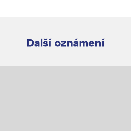
Lidé často hledají
Další oznámení
Proč se stát žákem ZŠ ČAG
Proč se stát studentem Gymnázia
Kontakt