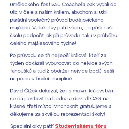
Termíny maturit
uměleckého festivalu Coachella pak vydali do
ulic v čele s naším králem, abychom si užili
parádní společný průvod budějovického
majálesu. Velké díky patří všem, co přišli naši
školu podpořit jak při průvodu, tak i v průběhu
celého majálesového týdne!
Po průvodu se tři nejlepší králové, kteří za
týden dokázali vyburcovat co nejvíce svých
fanoušků a tudíž obdrželi nejvíce bodů, sešli
na pódiu k finální disciplíně.
David Čížek dokázal, že i s malým královstvím
se dá postavit na bednu a dovedl ČAG na
krásné třetí místo. Mnohokrát gratulujeme a
děkujeme za skvělou reprezentaci školy!
Speciální díky patří
Studentskému fóru