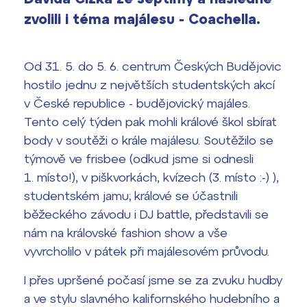
2026/2027
zvolili i téma majálesu - Coachella.
Bakaláři
Maturitní zkoušky
Od 31. 5. do 5. 6. centrum Českých Budějovic
Europass
hostilo jednu z největších studentských akcí
Office 365
v České republice - budějovický majáles.
FOCUSing
Tento celý týden pak mohli králové škol sbírat
body v soutěži o krále majálesu. Soutěžilo se
Zahraniční stipendia
týmově ve frisbee (odkud jsme si odnesli
1. místo!), v piškvorkách, kvízech (3. místo :-) ),
ČAG studentský
studentském jamu; králové se účastnili
Maturitní témata
běžeckého závodu i DJ battle, představili se
nám na královské fashion show a vše
Pomoc! Mám problém!
vyvrcholilo v pátek při majálesovém průvodu.
Harmonogram školního roku
I přes upršené počasí jsme se za zvuku hudby
a ve stylu slavného kalifornského hudebního a