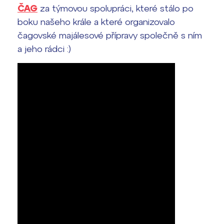
ČAG
za týmovou spolupráci, které stálo po
boku našeho krále a které organizovalo
čagovské majálesové přípravy společně s ním
a jeho rádci :)