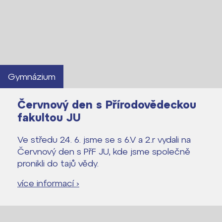
Gymnázium
Červnový den s Přírodovědeckou
fakultou JU
Ve středu 24. 6. jsme se s 6.V a 2.r vydali na
Červnový den s PřF JU, kde jsme společně
pronikli do tajů vědy.
více informací ›