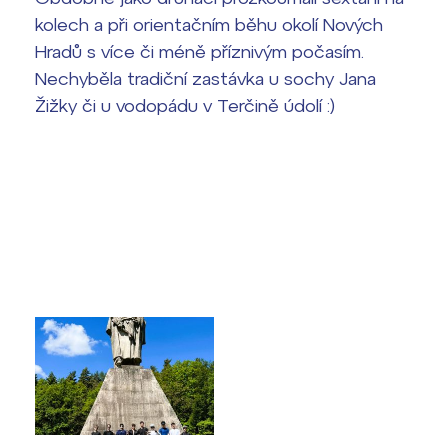
vyhledávání
kolech a při orientačním běhu okolí Nových
Výsledky 1. kola přijímacího řízení
Hradů s více či méně příznivým počasím.
2026/2027
Nechyběla tradiční zastávka u sochy Jana
Bakaláři
Maturitní zkoušky
Žižky či u vodopádu v Terčině údolí :)
Europass
Office 365
FOCUSing
Zahraniční stipendia
ČAG studentský
Maturitní témata
Pomoc! Mám problém!