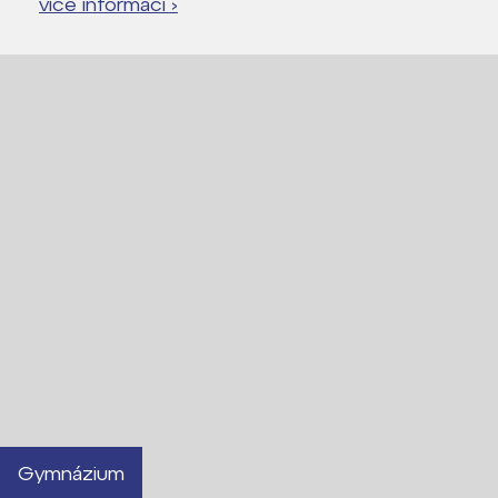
více informací ›
Lidé často hledají
Proč se stát žákem ZŠ ČAG
Proč se stát studentem Gymnázia
Kontakt
Gymnázium