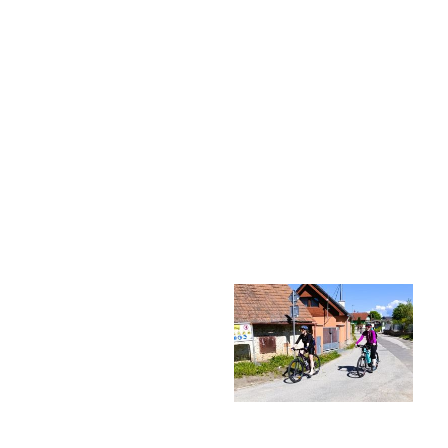
Harmonogram školního roku
Termíny maturit