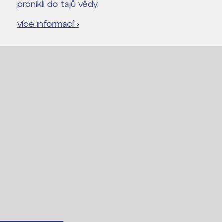
pronikli do tajů vědy.
více informací ›