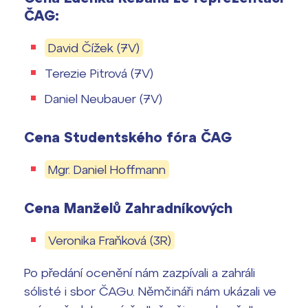
ČAG:
David Čížek (7V)
Terezie Pitrová (7V)
Daniel Neubauer (7V)
Cena Studentského fóra ČAG
Mgr. Daniel Hoffmann
Cena Manželů Zahradníkových
Veronika Fraňková (3R)
Po předání ocenění nám zazpívali a zahráli
sólisté i sbor ČAGu. Němčináři nám ukázali ve