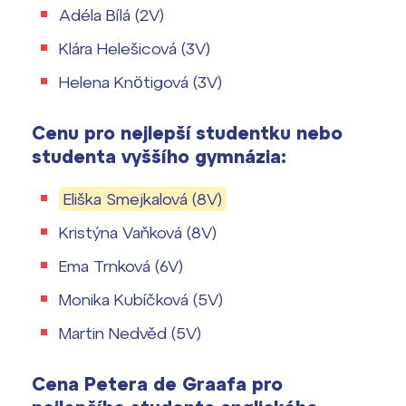
Adéla Bílá (2V)
Klára Helešicová (3V)
Helena Knötigová (3V)
Cenu pro nejlepší studentku nebo
studenta vyššího gymnázia:
Eliška Smejkalová (8V)
Kristýna Vaňková (8V)
Ema Trnková (6V)
Monika Kubíčková (5V)
Martin Nedvěd (5V)
Cena Petera de Graafa pro