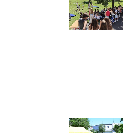
Lidé často hledají
Proč se stát žákem ZŠ ČAG
Proč se stát studentem Gymnázia
Kontakt