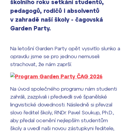
školního roku setkání studentů,
Bakaláři
Maturitní zkoušky
pedagogů, rodičů i absolventů
Europass
v zahradě naší školy - čagovská
Garden Party.
Office 365
FOCUSing
Zahraniční stipendia
Na letošní Garden Party opět vysvitlo slunko a
opravdu jsme se pro jednou nemuseli
ČAG studentský
strachovat, že nám zaprší.
Maturitní témata
Na úvod společného programu nám studenti
Pomoc! Mám problém!
zahráli, zazpívali i předvedli své španělské
lingvistické dovednosti. Následně si převzal
Harmonogram školního roku
slovo ředitel školy, RNDr. Pavel Soukup, Ph.D.,
Termíny maturit
aby předal ocenění nejlepším studentům
školy a uvedl naši novou zástupkyni ředitele,