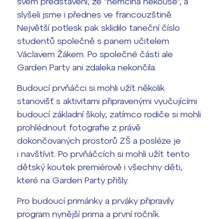
svém představení, že "němčina nekouše", a
slyšeli jsme i přednes ve francouzštině.
Největší potlesk pak sklidilo taneční číslo
studentů společně s panem učitelem
Václavem Žákem. Po společné části ale
Garden Party ani zdaleka nekončila.
Budoucí prvňáčci si mohli užít několik
stanovišť s aktivitami připravenými vyučujícími
budoucí základní školy, zatímco rodiče si mohli
prohlédnout fotografie z právě
dokončovaných prostorů ZŠ a posléze je
i navštívit. Po prvňáčcích si mohli užít tento
dětský koutek premiérově i všechny děti,
které na Garden Party přišly.
Pro budoucí primánky a prváky připravily
program nynější prima a první ročník.