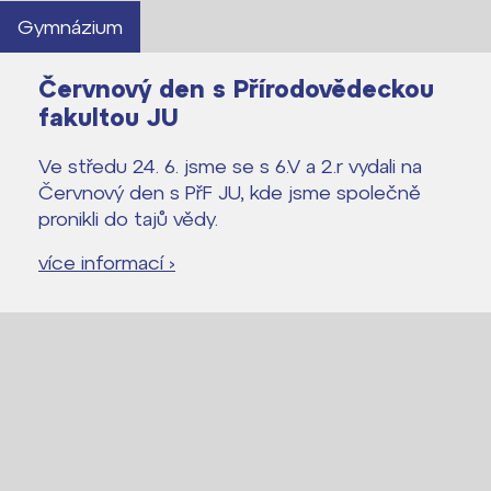
Gymnázium
Červnový den s Přírodovědeckou
fakultou JU
Ve středu 24. 6. jsme se s 6.V a 2.r vydali na
Červnový den s PřF JU, kde jsme společně
pronikli do tajů vědy.
více informací ›
Lidé často hledají
Proč se stát žákem ZŠ ČAG
Proč se stát studentem Gymnázia
Kontakt