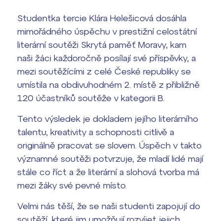
vyhledávání
Výsledky 1. kola přijímacího řízení
Studentka tercie Klára Helešicová dosáhla
2026/2027
mimořádného úspěchu v prestižní celostátní
literární soutěži Skrytá paměť Moravy, kam
Bakaláři
Maturitní zkoušky
naši žáci každoročně posílají své příspěvky, a
mezi soutěžícími z celé České republiky se
Europass
umístila na obdivuhodném 2. místě z přibližně
Office 365
FOCUSing
120 účastníků soutěže v kategorii B.
Tento výsledek je dokladem jejího literárního
Zahraniční stipendia
talentu, kreativity a schopnosti citlivě a
originálně pracovat se slovem. Úspěch v takto
ČAG studentský
významné soutěži potvrzuje, že mladí lidé mají
Maturitní témata
stále co říct a že literární a slohová tvorba má
mezi žáky své pevné místo.
Pomoc! Mám problém!
Velmi nás těší, že se naši studenti zapojují do
Harmonogram školního roku
soutěží, které jim umožňují rozvíjet jejich