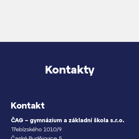
Proč se stát žákem ZŠ ČAG
Proč se stát studentem Gymnázia
Kontakt
Kontakty
Kontakt
ČAG – gymnázium a základní škola s.r.o.
Třebízského 1010/9
České Budějovice 5