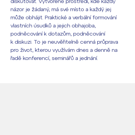
diskutovat. Vytvořené prostředí, kde každý
Pomoc! Mám problém!
názor je žádaný, má své místo a každý jej
Harmonogram školního roku
může obhájit. Praktické a verbální formování
vlastních úsudků a jejich obhajoba,
Termíny maturit
podněcování k dotazům, podněcování
k diskuzi. To je neuvěřitelně cenná průprava
pro život, kterou využívám dnes a denně na
řadě konferencí, seminářů a jednání.
Lidé často hledají