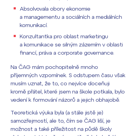
Přípravné kurzy a přijímací zkoušky
Absolvovala obory ekonomie
Press kit ›
nanečisto
a managementu a sociálních a mediálních
vyhledávání
komunikací.
Výsledky 1. kola přijímacího řízení
2026/2027
Konzultantka pro oblast marketingu
a komunikace se silným zázemím v oblasti
Bakaláři
Maturitní zkoušky
financí, práva a corporate governance.
Europass
Na ČAG mám pochopitelně mnoho
Office 365
příjemných vzpomínek. S odstupem času však
FOCUSing
musím uznat, že to, co nejvíce doceňuji
kromě přátel, které jsem na škole potkala, bylo
Zahraniční stipendia
vedení k formování názorů a jejich obhajobě.
ČAG studentský
Teoretická výuka byla (a stále jistě je)
samozřejmostí, ale to, čím se ČAG liší, je
Maturitní témata
možnost a také příležitost na půdě školy