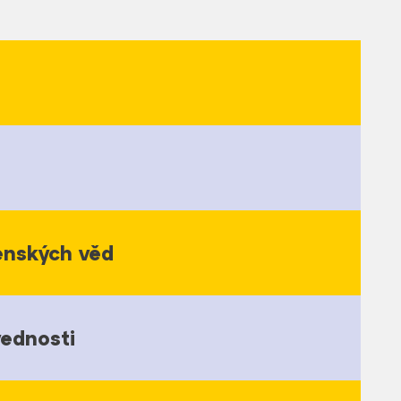
enských věd
vednosti