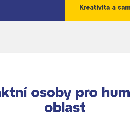
Kreativita a sa
ktní osoby pro hum
dají
oblast
m ZŠ ČAG
entem Gymnázia