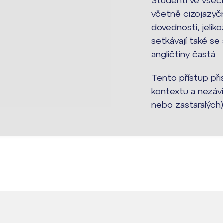
Studenti ve všec
včetně cizojazyčn
dovednosti, jeli
setkávají také se
angličtiny častá.
Tento přístup při
kontextu a nezávi
nebo zastaralých)