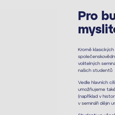
Pro b
myslit
Kromě klasických
společenskovědní
volitelných seminá
našich studentů.
Vedle hlavních cí
umožňujeme také 
(například v hist
v semináři dějin u