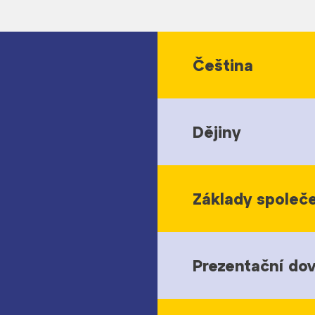
Čeština
Dějiny
Základy společ
Prezentační do