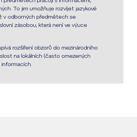
h předmětech pracují s informacemi,
ých. To jim umožňuje rozvíjet jazykové
kož v odborných předmětech se
 slovní zásobou, která není ve výuce
spívá rozšíření obzorů do mezinárodního
slost na lokálních (často omezených
 informacích.