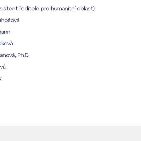
(asistent ředitele pro humanitní oblast)
rahošová
mann
cková
anová, Ph.D.
ová
k