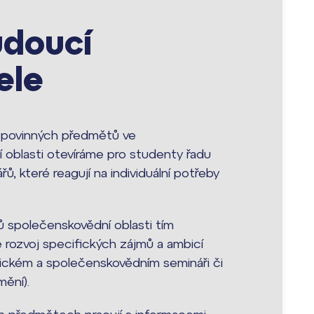
udoucí
ele
 povinných předmětů ve
 oblasti otevíráme pro studenty řadu
řů, které reagují na individuální potřeby
lů společenskovědní oblasti tím
rozvoj specifických zájmů a ambicí
orickém a společenskovědním semináři či
mění).