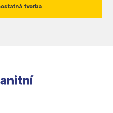
mostatná tvorba
anitní