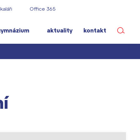
kaláři
Office 365
gymnázium
aktuality
kontakt
ané
í
lém!
ího roku