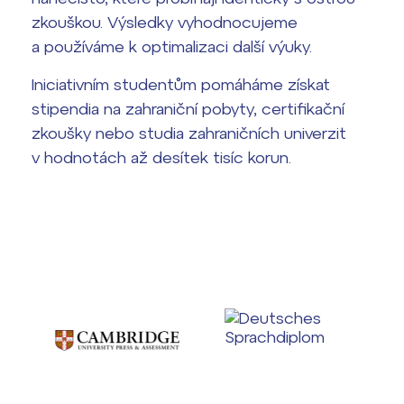
zkouškou. Výsledky vyhodnocujeme
a používáme k optimalizaci další výuky.
Lidé často hledají
Iniciativním studentům pomáháme získat
stipendia na zahraniční pobyty, certifikační
Proč se stát žákem ZŠ ČAG
zkoušky nebo studia zahraničních univerzit
Proč se stát studentem Gymnázia
v hodnotách až desítek tisíc korun.
Kontakt