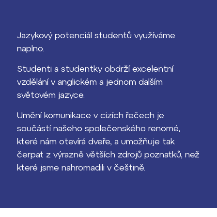
Výsledky 1. kola přijímacího řízení
2026/2027
Jazykový potenciál studentů využíváme
Bakaláři
Maturitní zkoušky
naplno.
Europass
Studenti a studentky obdrží excelentní
Office 365
vzdělání v anglickém a jednom dalším
FOCUSing
světovém jazyce.
Zahraniční stipendia
Umění komunikace v cizích řečech je
součástí našeho společenského renomé,
ČAG studentský
které nám otevírá dveře, a umožňuje tak
čerpat z výrazně větších zdrojů poznatků, než
Maturitní témata
které jsme nahromadili v češtině.
Pomoc! Mám problém!
Harmonogram školního roku