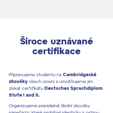
Široce uznávané
certifikace
Připravujeme studenty na
Cambridgeské
zkoušky
všech úrovní a umožňujeme jim
získat certifikáty
Deutsches Sprachdiplom
Stufe I and II.
Organizujeme pravidelně školní zkoušky
nanečisto, které probíhají identicky s ostrou