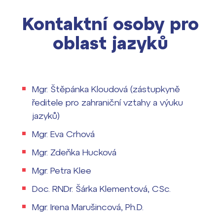
Kontaktní osoby pro
oblast jazyků
Mgr. Štěpánka Kloudová (zástupkyně
ředitele pro zahraniční vztahy a výuku
jazyků)
Mgr. Eva Crhová
Mgr. Zdeňka Hucková
Mgr. Petra Klee
Doc. RNDr. Šárka Klementová, CSc.
Mgr. Irena Marušincová, Ph.D.