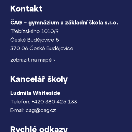
Kontakt
Pomoc! Mám problém!
Lidé často hledají
Harmonogram školního roku
ČAG – gymnázium a základní škola s.r.o.
Proč se stát žákem ZŠ ČAG
Třebízského 1010/9
Termíny maturit
České Budějovice 5
Proč se stát studentem Gymnázia
370 06 České Budějovice
Kontakt
zobrazit na mapě ›
Kancelář školy
Ludmila Whiteside
Telefon: +420 380 425 133
E-mail: cag@cag.cz
Rychlé odkazy