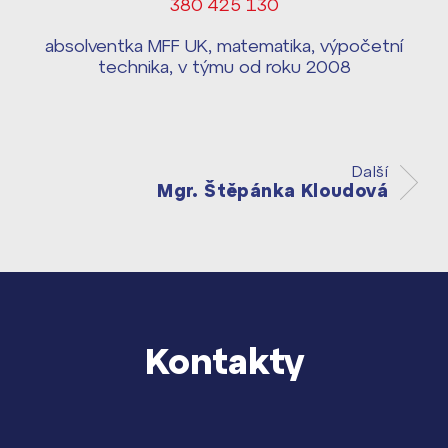
380 425 130
Harmonogram školního roku ›
Přípravné kurzy a přijímací zkoušky
absolventka MFF UK, matematika, výpočetní
Press kit ›
nanečisto
technika, v týmu od roku 2008
vyhledávání
Výsledky 1. kola přijímacího řízení
2026/2027
Bakaláři
Další
Maturitní zkoušky
Mgr. Štěpánka Kloudová
Europass
Office 365
FOCUSing
Zahraniční stipendia
Kontakty
ČAG studentský
Maturitní témata