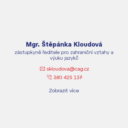
Pomoc! Mám problém!
České občanství + trvalý pobyt
v Česku
Harmonogram školního roku
Není určeno studentům posledních
ročníků
Termíny maturit
Mgr. Štěpánka Kloudová
zástupkyně ředitele pro zahraniční vztahy a
výuku jazyků
skloudova@cag.cz
380 425 137
Zobrazit více
Lidé často hledají
Proč se stát žákem ZŠ ČAG