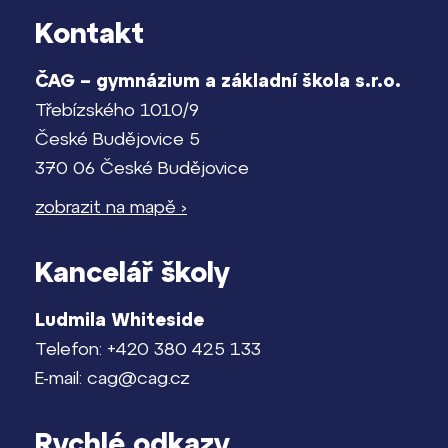
Pomoc! Mám problém!
Kontakt
Lidé často hledají
Harmonogram školního roku
ČAG – gymnázium a základní škola s.r.o.
Proč se stát žákem ZŠ ČAG
Třebízského 1010/9
Termíny maturit
Proč se stát studentem Gymnázia
České Budějovice 5
370 06 České Budějovice
Kontakt
zobrazit na mapě ›
Kancelář školy
Ludmila Whiteside
Telefon: +420 380 425 133
E-mail: cag@cag.cz
Rychlé odkazy