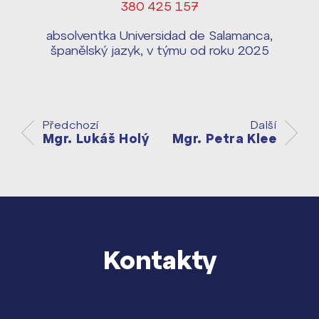
Harmonogram školního roku ›
380 425 157
Přípravné kurzy a přijímací zkoušky
absolventka Universidad de Salamanca,
Press kit ›
nanečisto
španělský jazyk, v týmu od roku 2025
vyhledávání
Výsledky 1. kola přijímacího řízení
2026/2027
Bakaláři
Předchozí
Další
Maturitní zkoušky
Mgr. Lukáš Holý
Mgr. Petra Klee
Europass
Office 365
FOCUSing
Zahraniční stipendia
Kontakty
ČAG studentský
Maturitní témata