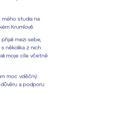
t mého studia na
ském Krumlově.
přijali mezi sebe,
s několika z nich
ali moje cíle včetně
ávám moc vděčný
 důvěru a podporu.