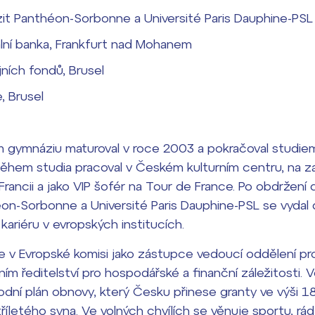
zit Panthéon-Sorbonne a Université Paris Dauphine-PSL
lní banka, Frankfurt nad Mohanem
ních fondů, Brusel
, Brusel
 gymnáziu maturoval v roce 2003 a pokračoval studi
 Během studia pracoval v Českém kulturním centru, na 
ancii a jako VIP šofér na Tour de France. Po obdržení
on-Sorbonne a Université Paris Dauphine-PSL se vydal 
ariéru v evropských institucích.
 v Evropské komisi jako zástupce vedoucí oddělení pr
ním ředitelství pro hospodářské a finanční záležitosti.
ní plán obnovy, který Česku přinese granty ve výši 18
říletého syna. Ve volných chvílích se věnuje sportu, rá