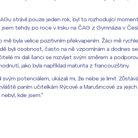
AGu strávil pouze jeden rok, byl to rozhodující momen
šel jsem tehdy po roce v Irsku na ČAG z Gymnázia v Če
 mě byla velice pozitivním překvapením. Žáci mě rychle 
ídě byli osobnost, často na ně vzpomínám a dodnes se 
čitelé mi dali šanci se rozvíjet svým směrem a podporov
odnutí, jako byla například maturita z francouzštiny.
 svým potenciálem, ukázali mi, že nebe je limit. Zůst
dají
vláště paním učitelkám Rýcové a Marušincové za jejich
nebyl, kde jsem.“
m ZŠ ČAG
entem Gymnázia