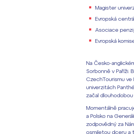
Magister univer
Evropská centrá
Asociace penzij
Evropská komise
Na Česko-anglickém
Sorbonně v Paříži.
CzechTourismu ve Fr
univerzitách Panthé
začal dlouhodobou k
Momentálně pracuje
a Polsko na Generál
zodpovědný za Národ
osmiletou dceru a t