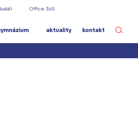
kaláři
Office 365
gymnázium
aktuality
kontakt
ané
lém!
ího roku