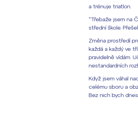
a trénuje triatlon.
“Třebaže jsem na Č
střední škole. Pře
Změna prostředí pro
každá a každý ve tř
pravidelně vídám. U
nestandardních rozh
Když jsem váhal nad
Lidé často hle
celému sboru a obz
Bez nich bych dnes 
Proč se stát žáke
Proč se stát stud
Kontakt