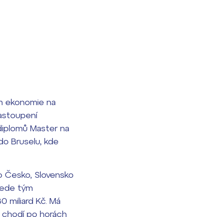
em ekonomie na
zastoupení
 diplomů Master na
do Bruselu, kde
o Česko, Slovensko
 Vede tým
0 miliard Kč. Má
d chodí po horách