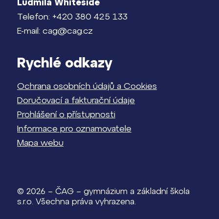
Ludmila Whiteside
odborníky z PřF JU, návštěv
akademických pracovišť – laboratoří. Na
Telefon: +420 380 425 133
Přírodovědecké fakultě také probíhá
E-mail: cag@cag.cz
školní kolo Středoškolské odborné
činnosti studentů ČAG.
Rychlé odkazy
Ochrana osobních údajů a Cookies
Doručovací a fakturační údaje
Prohlášení o přístupnosti
Informace pro oznamovatele
Mapa webu
© 2026 – ČAG – gymnázium a základní škola
s.r.o. Všechna práva vyhrazena.