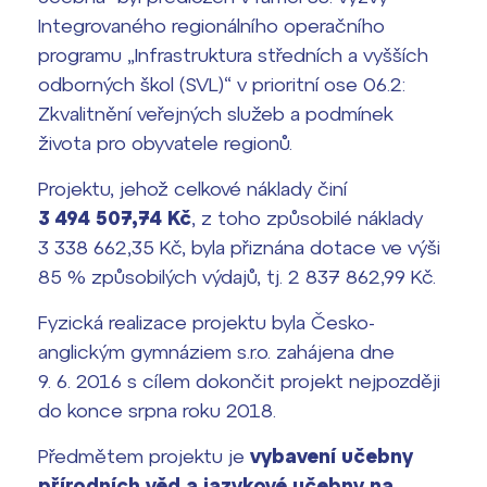
Integrovaného regionálního operačního
Harmonogram školního roku
programu „Infrastruktura středních a vyšších
Termíny maturit
odborných škol (SVL)“ v prioritní ose 06.2:
Zkvalitnění veřejných služeb a podmínek
života pro obyvatele regionů.
Projektu, jehož celkové náklady činí
3 494 507,74 Kč
, z toho způsobilé náklady
3 338 662,35 Kč, byla přiznána dotace ve výši
85 % způsobilých výdajů, tj. 2 837 862,99 Kč.
Fyzická realizace projektu byla Česko-
anglickým gymnáziem s.r.o. zahájena dne
9. 6. 2016 s cílem dokončit projekt nejpozději
do konce srpna roku 2018.
Předmětem projektu je
vybavení učebny
přírodních věd a jazykové učebny na