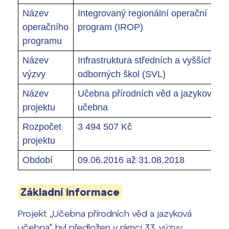
Press kit ›
nanečisto
Název
Integrovaný regionální operační
vyhledávání
operačního
program (IROP)
Výsledky 1. kola přijímacího řízení
2026/2027
programu
Název
Infrastruktura středních a vyšších
Bakaláři
Maturitní zkoušky
výzvy
odborných škol (SVL)
Europass
Název
Učebna přírodních věd a jazyková
projektu
učebna
Office 365
FOCUSing
Rozpočet
3 494 507 Kč
projektu
Zahraniční stipendia
Období
09.06.2016 až 31.08.2018
ČAG studentský
Základní informace
Maturitní témata
Projekt „Učebna přírodních věd a jazyková
Pomoc! Mám problém!
učebna“ byl předložen v rámci 33. výzvy