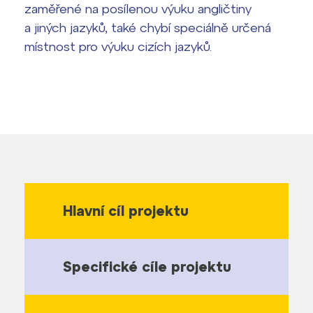
zaměřené na posílenou výuku angličtiny
a jiných jazyků, také chybí speciálně určená
místnost pro výuku cizích jazyků.
Lidé často hledají
Proč se stát žákem ZŠ ČAG
Proč se stát studentem Gymnázia
Kontakt
Hlavní cíl projektu
Specifické cíle projektu
Hlavní cíl projektu
Zkvalitnění výuky cizích jazyků