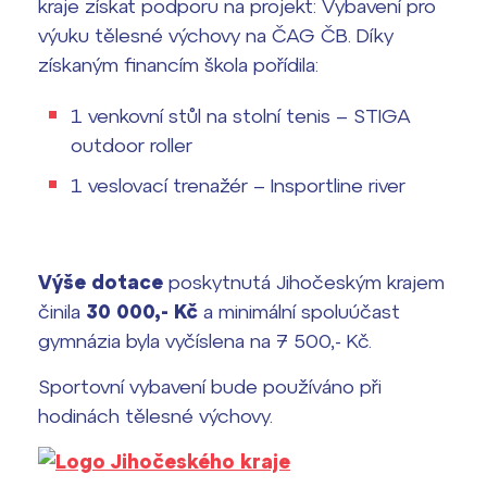
kraje získat podporu na projekt: Vybavení pro
Přípravné kurzy a přijímací zkoušky
výuku tělesné výchovy na ČAG ČB. Díky
Press kit ›
nanečisto
získaným financím škola pořídila:
vyhledávání
Výsledky 1. kola přijímacího řízení
1 venkovní stůl na stolní tenis – STIGA
2026/2027
outdoor roller
Bakaláři
Maturitní zkoušky
1 veslovací trenažér – Insportline river
Europass
Office 365
Výše dotace
poskytnutá Jihočeským krajem
FOCUSing
činila
30 000,- Kč
a minimální spoluúčast
gymnázia byla vyčíslena na 7 500,- Kč.
Zahraniční stipendia
Sportovní vybavení bude používáno při
ČAG studentský
hodinách tělesné výchovy.
Maturitní témata