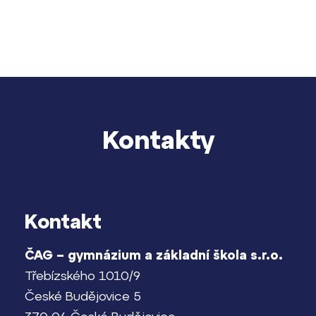
Pomoc! Mám problém!
Harmonogram školního roku
Termíny maturit
Kontakty
Lidé často hledají
Proč se stát žákem ZŠ ČAG
Proč se stát studentem Gymnázia
Kontakt
Kontakt
ČAG – gymnázium a základní škola s.r.o.
Třebízského 1010/9
České Budějovice 5