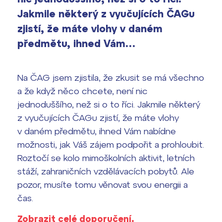
vyhledávání
Jakmile některý z vyučujících ČAGu
Výsledky 1. kola přijímacího řízení
zjistí, že máte vlohy v daném
2026/2027
předmětu, ihned Vám…
Bakaláři
Maturitní zkoušky
Na ČAG jsem zjistila, že zkusit se má všechno
Europass
a že když něco chcete, není nic
Office 365
jednoduššího, než si o to říci. Jakmile některý
FOCUSing
z vyučujících ČAGu zjistí, že máte vlohy
Zahraniční stipendia
v daném předmětu, ihned Vám nabídne
možnosti, jak Váš zájem podpořit a prohloubit.
ČAG studentský
Roztočí se kolo mimoškolních aktivit, letních
stáží, zahraničních vzdělávacích pobytů. Ale
Maturitní témata
pozor, musíte tomu věnovat svou energii a
čas.
Pomoc! Mám problém!
Zobrazit celé doporučení.