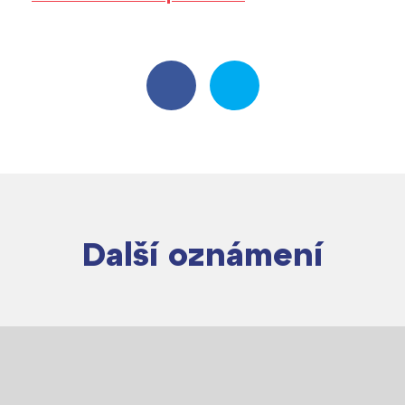
Harmonogram školního roku
Termíny maturit
Další oznámení