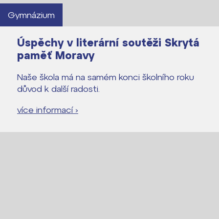
Proč se stát žákem ZŠ ČAG
Gymnázium
Proč se stát studentem Gymnázia
Kontakt
Úspěchy v literární soutěži Skrytá
paměť Moravy
Naše škola má na samém konci školního roku
důvod k další radosti.
více informací ›