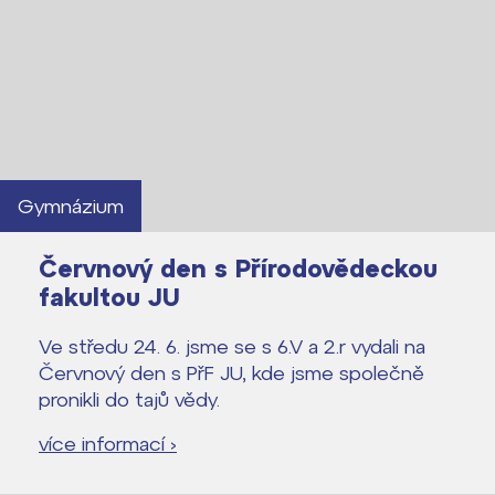
Gymnázium
Červnový den s Přírodovědeckou
fakultou JU
Ve středu 24. 6. jsme se s 6.V a 2.r vydali na
Červnový den s PřF JU, kde jsme společně
pronikli do tajů vědy.
Lidé často hledají
více informací ›
Proč se stát žákem ZŠ ČAG
Proč se stát studentem Gymnázia