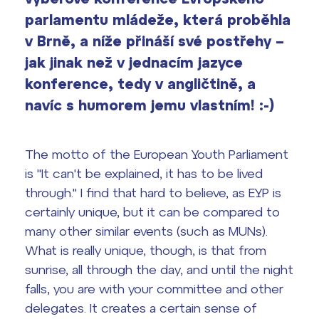
vyhledávání
Výsledky 1. kola přijímacího řízení
parlamentu mládeže, která proběhla
2026/2027
v Brně, a níže přináší své postřehy –
jak jinak než v jednacím jazyce
Bakaláři
Maturitní zkoušky
konference, tedy v angličtině, a
Europass
navíc s humorem jemu vlastním! :-)
Office 365
FOCUSing
The motto of the European Youth Parliament
Zahraniční stipendia
is "It can't be explained, it has to be lived
through." I find that hard to believe, as EYP is
ČAG studentský
certainly unique, but it can be compared to
many other similar events (such as MUNs).
Maturitní témata
What is really unique, though, is that from
sunrise, all through the day, and until the night
Pomoc! Mám problém!
falls, you are with your committee and other
delegates. It creates a certain sense of
Harmonogram školního roku