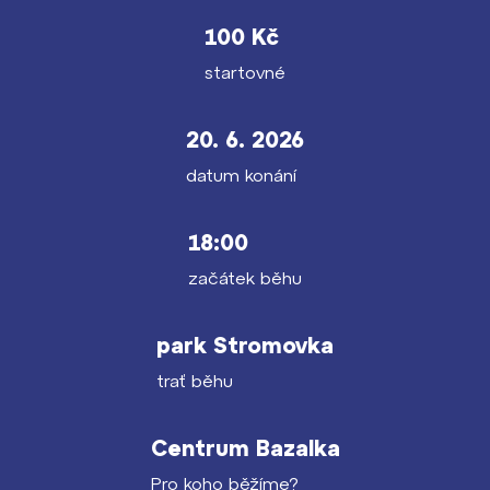
100 Kč
startovné
20. 6. 2026
datum konání
18:00
začátek běhu
park Stromovka
trať běhu
Lidé často hledají
Proč se stát žákem ZŠ ČAG
Centrum Bazalka
Proč se stát studentem Gymnázia
Pro koho běžíme?