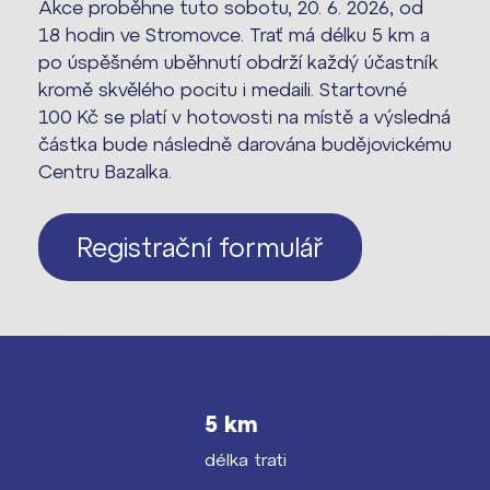
Akce proběhne tuto sobotu, 20. 6. 2026, od
18 hodin ve Stromovce. Trať má délku 5 km a
Harmonogram školního roku
po úspěšném uběhnutí obdrží každý účastník
kromě skvělého pocitu i medaili. Startovné
Termíny maturit
100 Kč se platí v hotovosti na místě a výsledná
částka bude následně darována budějovickému
Centru Bazalka.
Registrační formulář
5 km
délka trati