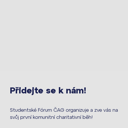
Press kit ›
nanečisto
vyhledávání
Výsledky 1. kola přijímacího řízení
2026/2027
Bakaláři
Maturitní zkoušky
Europass
Office 365
FOCUSing
Zahraniční stipendia
Přidejte se k nám!
ČAG studentský
Studentské Fórum ČAG organizuje a zve vás na
Maturitní témata
svůj první komunitní charitativní běh!
Pomoc! Mám problém!