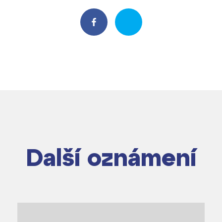
Další oznámení
dají
m ZŠ ČAG
entem Gymnázia