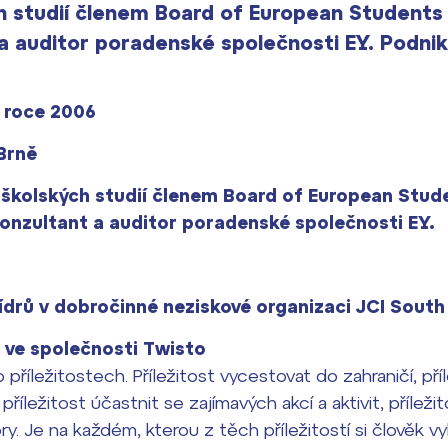
h studií členem Board of European Students
 a auditor poradenské společnosti EY. Podni
v roce 2006
Brně
školských studií členem Board of European Stud
konzultant a auditor poradenské společnosti EY.
ídrů v dobročinné neziskové organizaci JCI Sout
 ve společnosti Twisto
příležitostech. Příležitost vycestovat do zahraničí, pří
i, příležitost účastnit se zajímavých akcí a aktivit, přílež
ry. Je na každém, kterou z těch příležitostí si člověk v