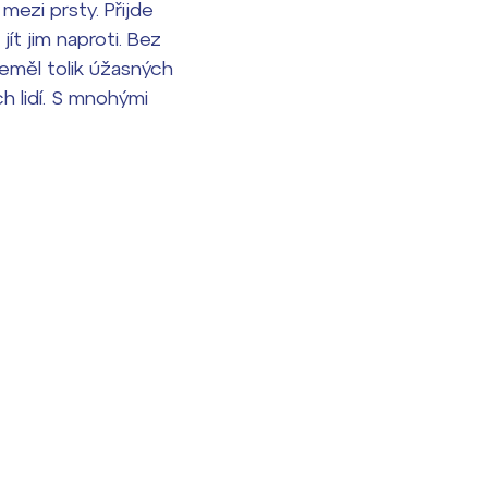
mezi prsty. Přijde
ít jim naproti. Bez
eměl tolik úžasných
h lidí. S mnohými