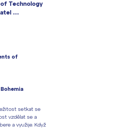
 of Technology
katel …
ents of
h Bohemia
ležitost setkat se
itost vzdělat se a
ybere a využije. Když