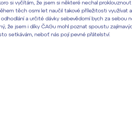
oro si vyčítám, že jsem si některé nechal proklouznout 
ěhem těch osmi let naučil takové příležitosti využívat a j
, odhodlání a určité dávky sebevědomí bych za sebou n
ný, že jsem i díky ČAGu mohl poznat spoustu zajímavýc
to setkávám, neboť nás pojí pevné přátelství.