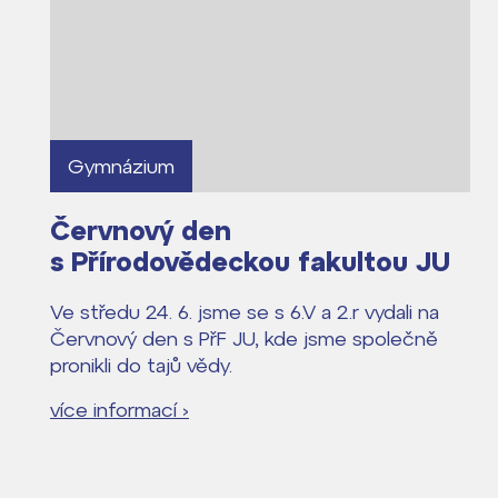
Gymnázium
Červnový den
s Přírodovědeckou fakultou JU
Ve středu 24. 6. jsme se s 6.V a 2.r vydali na
Červnový den s PřF JU, kde jsme společně
pronikli do tajů vědy.
více informací ›