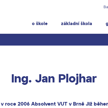
Ba
o škole
základní škola
 rodiče
Pro studenty
Často navštěvov
ty školy ›
 učitelé
Maturitní zkoušky
Maturitní témata
 ›
Ing. Jan Plojhar
ormace pro rodiče prvňáčků
Europass
Pomoc! Mám prob
gram školního roku ›
FOCUSing
Harmonogram školn
Zahraniční stipendia
Termíny maturit
t ›
ČAG studentský
s v roce 2006 Absolvent VUT v Brně Již běh