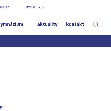
kaláři
Office 365
gymnázium
aktuality
kontakt
ané
lém!
ího roku
em