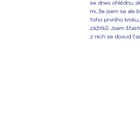
se dnes ohlédnu, sk
mi, že jsem se ale b
toho prvního kroku
zážitků. Jsem šťast
z nich se dosud čas